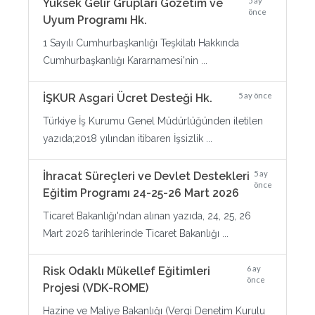
5 ay
Yüksek Gelir Grupları Gözetim ve
önce
Uyum Programı Hk.
1 Sayılı Cumhurbaşkanlığı Teşkilatı Hakkında
Cumhurbaşkanlığı Kararnamesi'nin ...
5 ay önce
İŞKUR Asgari Ücret Desteği Hk.
Türkiye İş Kurumu Genel Müdürlüğünden iletilen
yazıda;2018 yılından itibaren İşsizlik ...
5 ay
İhracat Süreçleri ve Devlet Destekleri
önce
Eğitim Programı 24-25-26 Mart 2026
Ticaret Bakanlığı'ndan alınan yazıda, 24, 25, 26
Mart 2026 tarihlerinde Ticaret Bakanlığı ...
6 ay
Risk Odaklı Mükellef Eğitimleri
önce
Projesi (VDK-ROME)
Hazine ve Maliye Bakanlığı (Vergi Denetim Kurulu