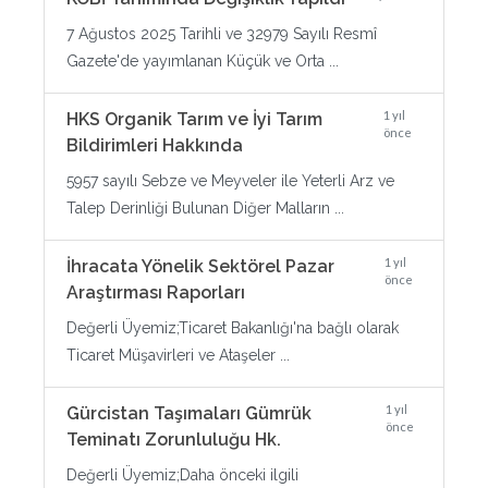
7 Ağustos 2025 Tarihli ve 32979 Sayılı Resmî
Gazete'de yayımlanan Küçük ve Orta ...
1 yıl
HKS Organik Tarım ve İyi Tarım
önce
Bildirimleri Hakkında
5957 sayılı Sebze ve Meyveler ile Yeterli Arz ve
Talep Derinliği Bulunan Diğer Malların ...
1 yıl
İhracata Yönelik Sektörel Pazar
önce
Araştırması Raporları
Değerli Üyemiz;Ticaret Bakanlığı'na bağlı olarak
Ticaret Müşavirleri ve Ataşeler ...
1 yıl
Gürcistan Taşımaları Gümrük
önce
Teminatı Zorunluluğu Hk.
Değerli Üyemiz;Daha önceki ilgili