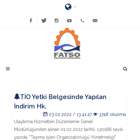
Facebook
Twitter
Instagram
YouTube
(452)
bilgi@fatsatso.org.tr
423-
1023
TİO Yetki Belgesinde Yapılan
İndirim Hk.
03.02.2022 / 13:41:47
3748 okunma
Ulaştırma Hizmetleri Düzenleme Genel
Müdürlüğünden alınan 01.02.2022 tarihli, 130188 sayılı
yazıda; "Taşıma İşleri Organizatörlüğü Yönetmeliği"