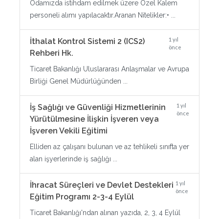
Odamızda istihdam edilmek üzere Özel Kalem
personeli alımı yapılacaktır.Aranan Nitelikler:• ...
1 yıl
İthalat Kontrol Sistemi 2 (ICS2)
önce
Rehberi Hk.
Ticaret Bakanlığı Uluslararası Anlaşmalar ve Avrupa
Birliği Genel Müdürlüğünden ...
1 yıl
İş Sağlığı ve Güvenliği Hizmetlerinin
önce
Yürütülmesine İlişkin İşveren veya
İşveren Vekili Eğitimi
Elliden az çalışanı bulunan ve az tehlikeli sınıfta yer
alan işyerlerinde iş sağlığı ...
1 yıl
İhracat Süreçleri ve Devlet Destekleri
önce
Eğitim Programı 2-3-4 Eylül
Ticaret Bakanlığı'ndan alınan yazıda, 2, 3, 4 Eylül