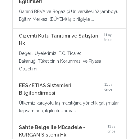
Eğitimleri
Garanti BBVA ve Boğaziçi Üniversitesi Yaşamboyu
Eğitim Merkezi (BÜYEM) iş birliğiyle ...
11 ay
Gizemli Kutu Tanıtımı ve Satışları
önce
Hk
Değerli Üyelerimiz; T.C. Ticaret
Bakanlığı Tüketicinin Korunması ve Piyasa
Gözetimi ...
11 ay
EES/ETIAS Sistemleri
önce
Bilgilendirmesi
Ülkemiz karayolu taşımacılığına yönelik çalışmalar
kapsamında, ilgili uluslararası ...
11 ay
Sahte Belge ile Mücadele -
önce
KURGAN Sistemi Hk