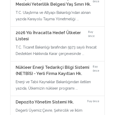
önce
Mesleki Yeterlilik Belgesi Yaş Sınırı Hk.
T.C. Ulaştırma ve Altyapı Bakanlığı'ndan alınan
yazıda Karayolu Taşıma Yönetmeliği ...
8 ay
2026 Yılı İhracatta Hedef Ülkeler
önce
Listesi
T.C. Ticaret Bakanlığı tarafından 5973 sayılı İhracat
Destekleri Hakkında Karar çerçevesinde ...
8 ay
Nükleer Enerji Tedarikçi Bilgi Sistemi
önce
(NETBİS) - Yerli Firma Kayıtları Hk.
Enerji ve Tabii Kaynaklar Bakanlığından iletilen
yazıda, Ülkemizin nükleer programı ...
9 ay önce
Depozito Yönetim Sistemi Hk.
Değerli Üyemiz;Çevre, Şehircilik ve İklim