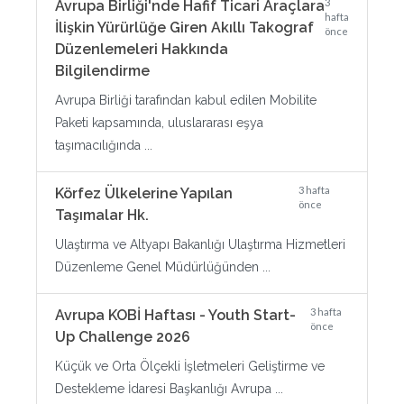
3
Avrupa Birliği'nde Hafif Ticari Araçlara
hafta
İlişkin Yürürlüğe Giren Akıllı Takograf
önce
Düzenlemeleri Hakkında
Bilgilendirme
Avrupa Birliği tarafından kabul edilen Mobilite
Paketi kapsamında, uluslararası eşya
taşımacılığında ...
3 hafta
Körfez Ülkelerine Yapılan
önce
Taşımalar Hk.
Ulaştırma ve Altyapı Bakanlığı Ulaştırma Hizmetleri
Düzenleme Genel Müdürlüğünden ...
3 hafta
Avrupa KOBİ Haftası - Youth Start-
önce
Up Challenge 2026
Küçük ve Orta Ölçekli İşletmeleri Geliştirme ve
Destekleme İdaresi Başkanlığı Avrupa ...