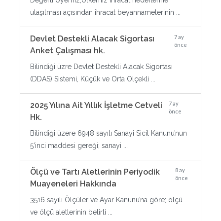
Değerli Üyemiz;Ülkemiz ihracat hedeflerine
ulaşılması açısından ihracat beyannamelerinin ...
7 ay
Devlet Destekli Alacak Sigortası
önce
Anket Çalışması hk.
Bilindiği üzre Devlet Destekli Alacak Sigortası
(DDAS) Sistemi, Küçük ve Orta Ölçekli ...
7 ay
2025 Yılına Ait Yıllık İşletme Cetveli
önce
Hk.
Bilindiği üzere 6948 sayılı Sanayi Sicil Kanunu’nun
5’inci maddesi gereği; sanayi ...
8 ay
Ölçü ve Tartı Aletlerinin Periyodik
önce
Muayeneleri Hakkında
3516 sayılı Ölçüler ve Ayar Kanunu’na göre; ölçü
ve ölçü aletlerinin belirli ...