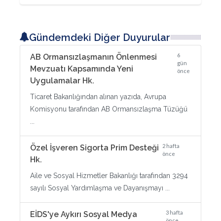
Gündemdeki Diğer Duyurular
6
AB Ormansızlaşmanın Önlenmesi
gün
Mevzuatı Kapsamında Yeni
önce
Uygulamalar Hk.
Ticaret Bakanlığından alınan yazıda, Avrupa
Komisyonu tarafından AB Ormansızlaşma Tüzüğü
...
2 hafta
Özel İşveren Sigorta Prim Desteği
önce
Hk.
Aile ve Sosyal Hizmetler Bakanlığı tarafından 3294
sayılı Sosyal Yardımlaşma ve Dayanışmayı ...
3 hafta
EİDS'ye Aykırı Sosyal Medya
önce