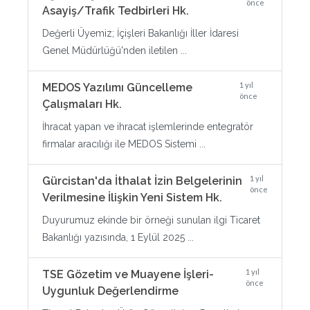
önce
Asayiş/Trafik Tedbirleri Hk.
Değerli Üyemiz; İçişleri Bakanlığı İller İdaresi
Genel Müdürlüğü'nden iletilen ...
1 yıl
MEDOS Yazılımı Güncelleme
önce
Çalışmaları Hk.
İhracat yapan ve ihracat işlemlerinde entegratör
firmalar aracılığı ile MEDOS Sistemi ...
1 yıl
Gürcistan'da İthalat İzin Belgelerinin
önce
Verilmesine İlişkin Yeni Sistem Hk.
Duyurumuz ekinde bir örneği sunulan ilgi Ticaret
Bakanlığı yazısında, 1 Eylül 2025 ...
1 yıl
TSE Gözetim ve Muayene İşleri-
önce
Uygunluk Değerlendirme