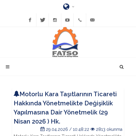
Facebook
Twitter
Instagram
YouTube
(452)
bilgi@fatsatso.org.tr
423-
1023
Motorlu Kara Taşıtlarının Ticareti
Hakkında Yönetmelikte Değişiklik
Yapılmasına Dair Yönetmelik (29
Nisan 2026 ) Hk.
29.04.2026 / 10:48:22
2813 okunma