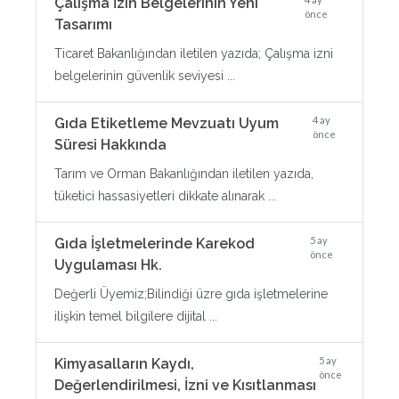
Çalışma İzin Belgelerinin Yeni
önce
Tasarımı
Ticaret Bakanlığından iletilen yazıda; Çalışma izni
belgelerinin güvenlik seviyesi ...
4 ay
Gıda Etiketleme Mevzuatı Uyum
önce
Süresi Hakkında
Tarım ve Orman Bakanlığından iletilen yazıda,
tüketici hassasiyetleri dikkate alınarak ...
5 ay
Gıda İşletmelerinde Karekod
önce
Uygulaması Hk.
Değerli Üyemiz;Bilindiği üzre gıda işletmelerine
ilişkin temel bilgilere dijital ...
5 ay
Kimyasalların Kaydı,
önce
Değerlendirilmesi, İzni ve Kısıtlanması