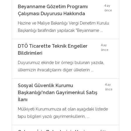
4 ay
Beyanname Gözetim Programı
önce
Çalışması Duyurusu Hakkında
Hazine ve Maliye Bakanlığı Vergi Denetim Kurulu
Başkanlığı tarafından yapılacak "Beyanname ...
4 ay
DTÖ Ticarette Teknik Engeller
önce
Bildirimleri
Duyurumuz ekinde bir örneği bulunan yazıda,
ülkemizin ihracatçılarını diğer ülkelerin ...
4 ay
Sosyal Güvenlik Kurumu
önce
Başkanlığı'ndan Gayrimenkul Satış
İlanı
Mülkiyeti Kurumumuza ait olan aşağıdaki listede
tapu bilgileri yazılı gayrimenkullerin, ...
4 ay