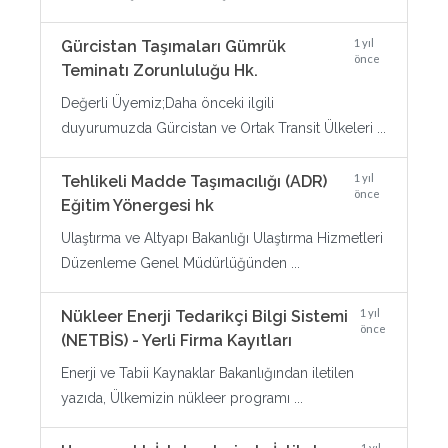
1 yıl
Gürcistan Taşımaları Gümrük
önce
Teminatı Zorunluluğu Hk.
Değerli Üyemiz;Daha önceki ilgili
duyurumuzda Gürcistan ve Ortak Transit Ülkeleri ...
1 yıl
Tehlikeli Madde Taşımacılığı (ADR)
önce
Eğitim Yönergesi hk
Ulaştırma ve Altyapı Bakanlığı Ulaştırma Hizmetleri
Düzenleme Genel Müdürlüğünden ...
1 yıl
Nükleer Enerji Tedarikçi Bilgi Sistemi
önce
(NETBİS) - Yerli Firma Kayıtları
Enerji ve Tabii Kaynaklar Bakanlığından iletilen
yazıda, Ülkemizin nükleer programı ...
1 yıl