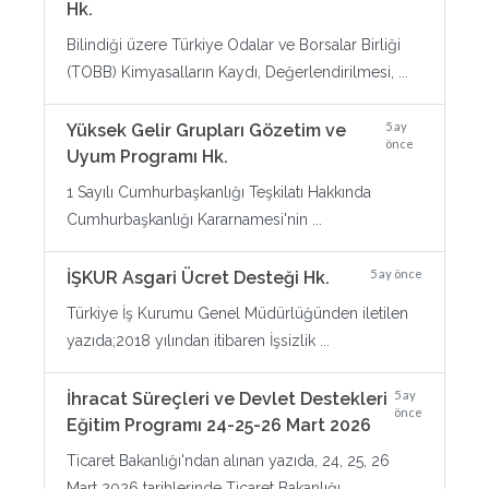
Hk.
Bilindiği üzere Türkiye Odalar ve Borsalar Birliği
(TOBB) Kimyasalların Kaydı, Değerlendirilmesi, ...
5 ay
Yüksek Gelir Grupları Gözetim ve
önce
Uyum Programı Hk.
1 Sayılı Cumhurbaşkanlığı Teşkilatı Hakkında
Cumhurbaşkanlığı Kararnamesi'nin ...
5 ay önce
İŞKUR Asgari Ücret Desteği Hk.
Türkiye İş Kurumu Genel Müdürlüğünden iletilen
yazıda;2018 yılından itibaren İşsizlik ...
5 ay
İhracat Süreçleri ve Devlet Destekleri
önce
Eğitim Programı 24-25-26 Mart 2026
Ticaret Bakanlığı'ndan alınan yazıda, 24, 25, 26
Mart 2026 tarihlerinde Ticaret Bakanlığı ...