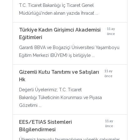
T.C. Ticaret Bakanlığı İç Ticaret Genel
Müdürlüğü'nden alınan yazıda İhracat ...
11 ay
Türkiye Kadın Girişimci Akademisi
önce
Eğitimleri
Garanti BBVA ve Boğaziçi Üniversitesi Yaşamboyu
Eğitim Merkezi (BÜYEM) iş birliğiyle ...
11 ay
Gizemli Kutu Tanıtımı ve Satışları
önce
Hk
Değerli Üyelerimiz; T.C. Ticaret
Bakanlığı Tüketicinin Korunması ve Piyasa
Gözetimi ...
11 ay
EES/ETIAS Sistemleri
önce
Bilgilendirmesi
Ülkemiz karayolu taşımacılığına yönelik çalışmalar