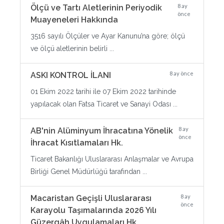
8 ay
Ölçü ve Tartı Aletlerinin Periyodik
önce
Muayeneleri Hakkında
3516 sayılı Ölçüler ve Ayar Kanunu’na göre; ölçü
ve ölçü aletlerinin belirli ...
8 ay önce
ASKI KONTROL İLANI
01 Ekim 2022 tarihi ile 07 Ekim 2022 tarihinde
yapılacak olan Fatsa Ticaret ve Sanayi Odası ...
8 ay
AB'nin Alüminyum İhracatına Yönelik
önce
İhracat Kısıtlamaları Hk.
Ticaret Bakanlığı Uluslararası Anlaşmalar ve Avrupa
Birliği Genel Müdürlüğü tarafından ...
8 ay
Macaristan Geçişli Uluslararası
önce
Karayolu Taşımalarında 2026 Yılı
Güzergâh Uygulamaları Hk.