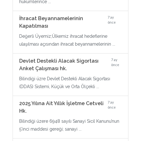
hükümlerince ...
7 ay
İhracat Beyannamelerinin
önce
Kapatılması
Değerli Üyemiz;Ülkemiz ihracat hedeflerine
ulaşılması açısından ihracat beyannamelerinin ...
7 ay
Devlet Destekli Alacak Sigortası
önce
Anket Çalışması hk.
Bilindiği üzre Devlet Destekli Alacak Sigortası
(DDAS) Sistemi, Küçük ve Orta Ölçekli ...
7 ay
2025 Yılına Ait Yıllık İşletme Cetveli
önce
Hk.
Bilindiği üzere 6948 sayılı Sanayi Sicil Kanunu’nun
5’inci maddesi gereği; sanayi ...