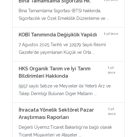
Bina Tamamlama Sigortası Hk.
Bina Tamamlama Sigortası (BTS) hakkında,
Sigortacılık ve Özel Emeklilik Düzenleme ve ...
1 yıl önce
KOBİ Tanımında Değişiklik Yapıldı
7 Ağustos 2025 Tarihli ve 32979 Sayılı Resmî
Gazete'de yayımlanan Küçük ve Orta ...
1 yıl
HKS Organik Tarım ve İyi Tarım
önce
Bildirimleri Hakkında
5957 sayılı Sebze ve Meyveler ile Yeterli Arz ve
Talep Derinliği Bulunan Diğer Malların ...
1 yıl
İhracata Yönelik Sektörel Pazar
önce
Araştırması Raporları
Değerli Üyemiz;Ticaret Bakanlığı'na bağlı olarak
Ticaret Müşavirleri ve Ataşeler ...