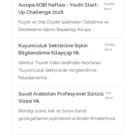
3 hafta
Avrupa KOBİ Haftası - Youth Start-
önce
Up Challenge 2026
Küçük ve Orta Ölçekli İşletmeleri Geliştirme ve
Destekleme İdaresi Başkanlığı Avrupa ...
3 hafta
Kuyumculuk Sektörüne İlişkin
önce
Bilgilendirme Kitapçığı Hk.
İstanbul Ticaret Odası tarafından hazırlanan
"Kuyumculuk Sektöründe Vergilendirme,
Faturalandırma ...
1 ay
Suudi Arabistan Profesyonel Sürücü
önce
Vizesi Hk.
Bilindiği üzere, Irak ve Suriye transit
güzergahlarının açılmasının ardından firmalarımıza
...