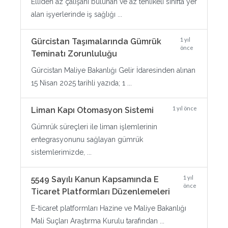
Elliden az çalışanı bulunan ve az tehlikeli sınıfta yer
alan işyerlerinde iş sağlığı ...
1 yıl
Gürcistan Taşımalarında Gümrük
önce
Teminatı Zorunluluğu
Gürcistan Maliye Bakanlığı Gelir İdaresinden alınan
15 Nisan 2025 tarihli yazıda; 1 ...
1 yıl önce
Liman Kapı Otomasyon Sistemi
Gümrük süreçleri ile liman işlemlerinin
entegrasyonunu sağlayan gümrük
sistemlerimizde, ...
1 yıl
5549 Sayılı Kanun Kapsamında E
önce
Ticaret Platformları Düzenlemeleri
E-ticaret platformları Hazine ve Maliye Bakanlığı
Mali Suçları Araştırma Kurulu tarafından ...