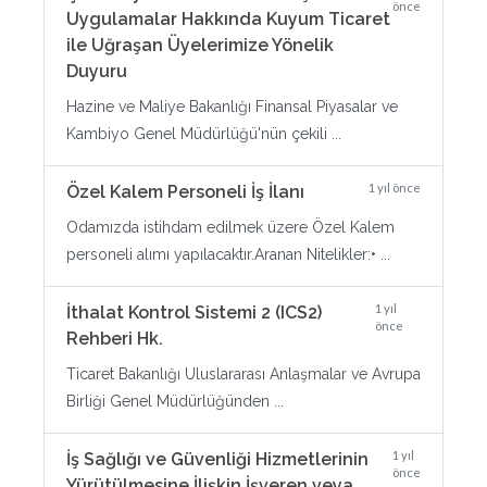
önce
Uygulamalar Hakkında Kuyum Ticaret
ile Uğraşan Üyelerimize Yönelik
Duyuru
Hazine ve Maliye Bakanlığı Finansal Piyasalar ve
Kambiyo Genel Müdürlüğü'nün çekili ...
1 yıl önce
Özel Kalem Personeli İş İlanı
Odamızda istihdam edilmek üzere Özel Kalem
personeli alımı yapılacaktır.Aranan Nitelikler:• ...
1 yıl
İthalat Kontrol Sistemi 2 (ICS2)
önce
Rehberi Hk.
Ticaret Bakanlığı Uluslararası Anlaşmalar ve Avrupa
Birliği Genel Müdürlüğünden ...
1 yıl
İş Sağlığı ve Güvenliği Hizmetlerinin
önce
Yürütülmesine İlişkin İşveren veya