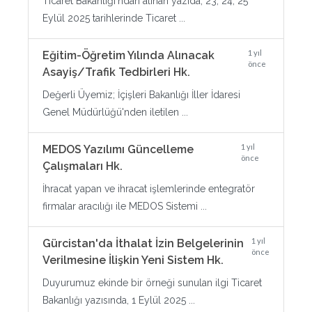
Ticaret Bakanlığı'ndan alınan yazıda, 23, 24, 25
Eylül 2025 tarihlerinde Ticaret ...
1 yıl
Eğitim-Öğretim Yılında Alınacak
önce
Asayiş/Trafik Tedbirleri Hk.
Değerli Üyemiz; İçişleri Bakanlığı İller İdaresi
Genel Müdürlüğü'nden iletilen ...
1 yıl
MEDOS Yazılımı Güncelleme
önce
Çalışmaları Hk.
İhracat yapan ve ihracat işlemlerinde entegratör
firmalar aracılığı ile MEDOS Sistemi ...
1 yıl
Gürcistan'da İthalat İzin Belgelerinin
önce
Verilmesine İlişkin Yeni Sistem Hk.
Duyurumuz ekinde bir örneği sunulan ilgi Ticaret
Bakanlığı yazısında, 1 Eylül 2025 ...