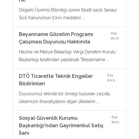
Değerli Üyemiz;Bilindiği üzere 6948 sayılı Sanayi
Sicil Kanunu’nun 5’inci maddesi ...
4 ay
Beyanname Gözetim Programı
önce
Çalışması Duyurusu Hakkında
Hazine ve Maliye Bakanlığı Vergi Denetim Kurulu
Başkanlığı tarafından yapılacak "Beyanname ...
4 ay
DTÖ Ticarette Teknik Engeller
önce
Bildirimleri
Duyurumuz ekinde bir örneği bulunan yazıda,
ülkemizin ihracatçılarını diğer ülkelerin ...
4 ay
Sosyal Güvenlik Kurumu
önce
Başkanlığı'ndan Gayrimenkul Satış
İlanı