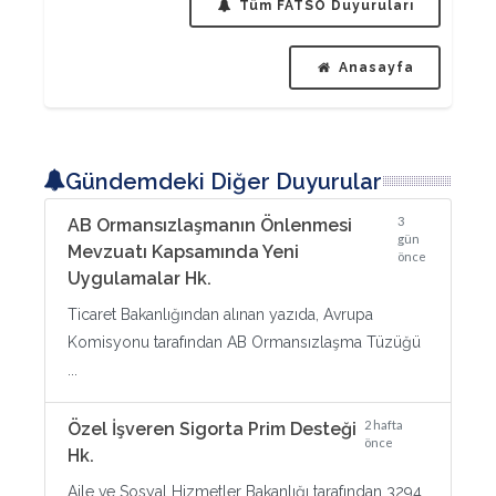
Tüm FATSO Duyuruları
Anasayfa
Gündemdeki Diğer Duyurular
3
AB Ormansızlaşmanın Önlenmesi
gün
Mevzuatı Kapsamında Yeni
önce
Uygulamalar Hk.
Ticaret Bakanlığından alınan yazıda, Avrupa
Komisyonu tarafından AB Ormansızlaşma Tüzüğü
...
2 hafta
Özel İşveren Sigorta Prim Desteği
önce
Hk.
Aile ve Sosyal Hizmetler Bakanlığı tarafından 3294