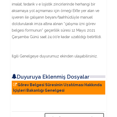
imalat, tedarik v e lojistik zincirlerinde herhangi bir
aksamaya yol açmaması için örneği Ek’te yer alan ve
işveren ile çalışanın beyanı/taahhüdüyle manuel
doldurularak imza altına alınan “çalışma izni görev
belgesi formunun” geçerlilik süresi 12 Mayıs 2021
Çarşamba Günü saat 24.00’e kadar uzatıldığı belirtildi.
İlgili Genelgeye duyurumuz ekinden ulaşabilirsiniz.
Duyuruya Eklenmiş Dosyalar
Görev Belgesi Süresinin Uzatılması Hakkında
İçişleri Bakanlığı Genelgesi