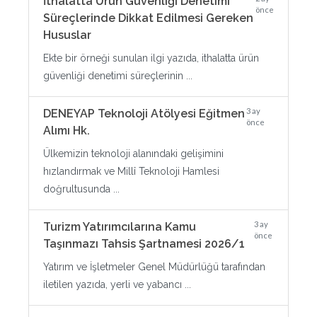
İthalatta Ürün Güvenliği Denetimi
önce
Süreçlerinde Dikkat Edilmesi Gereken
Hususlar
Ekte bir örneği sunulan ilgi yazıda, ithalatta ürün
güvenliği denetimi süreçlerinin ...
3 ay
DENEYAP Teknoloji Atölyesi Eğitmen
önce
Alımı Hk.
Ülkemizin teknoloji alanındaki gelişimini
hızlandırmak ve Millî Teknoloji Hamlesi
doğrultusunda ...
3 ay
Turizm Yatırımcılarına Kamu
önce
Taşınmazı Tahsis Şartnamesi 2026/1
Yatırım ve İşletmeler Genel Müdürlüğü tarafından
iletilen yazıda, yerli ve yabancı ...