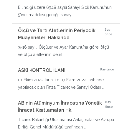
Bilindiği üzere 6948 sayılı Sanayi Sicil Kanunu’nun
5’inci maddesi gereği; sanayi ...
8 ay
Ölçü ve Tartı Aletlerinin Periyodik
önce
Muayeneleri Hakkında
3516 sayılı Ölçüler ve Ayar Kanunu’na göre; ölçü
ve ölçü aletlerinin belirli ...
8 ay önce
ASKI KONTROL İLANI
01 Ekim 2022 tarihi ile 07 Ekim 2022 tarihinde
yapılacak olan Fatsa Ticaret ve Sanayi Odası ...
8 ay
AB'nin Alüminyum İhracatına Yönelik
önce
İhracat Kısıtlamaları Hk.
Ticaret Bakanlığı Uluslararası Anlaşmalar ve Avrupa
Birliği Genel Müdürlüğü tarafından ...