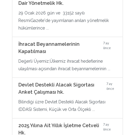
Dair Yönetmelik Hk.
29 Ocak 2026 gün ve 33152 sayılı
ResmiGazete'de yayımlanan anılan yönetmelik
hükümlerince ...
7 ay
İhracat Beyannamelerinin
önce
Kapatılması
Değerli Üyemiz;Ülkemiz ihracat hedeflerine
ulaşılması açısından ihracat beyannamelerinin ...
7 ay
Devlet Destekli Alacak Sigortası
önce
Anket Çalışması hk.
Bilindiği üzre Devlet Destekli Alacak Sigortası
(DDAS) Sistemi, Küçük ve Orta Ölçekli ...
7 ay
2025 Yılına Ait Yıllık İşletme Cetveli
önce
Hk.