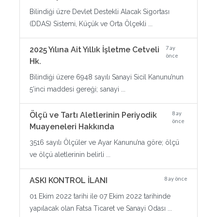
Bilindiği üzre Devlet Destekli Alacak Sigortası
(DDAS) Sistemi, Küçük ve Orta Ölçekli ...
7 ay
2025 Yılına Ait Yıllık İşletme Cetveli
önce
Hk.
Bilindiği üzere 6948 sayılı Sanayi Sicil Kanunu’nun
5’inci maddesi gereği; sanayi ...
8 ay
Ölçü ve Tartı Aletlerinin Periyodik
önce
Muayeneleri Hakkında
3516 sayılı Ölçüler ve Ayar Kanunu’na göre; ölçü
ve ölçü aletlerinin belirli ...
8 ay önce
ASKI KONTROL İLANI
01 Ekim 2022 tarihi ile 07 Ekim 2022 tarihinde
yapılacak olan Fatsa Ticaret ve Sanayi Odası ...