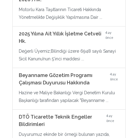
Motorlu Kara Taşıtlarının Ticareti Hakkında
Yönetmelikte Değişiklik Yapılmasına Dair ...
4 ay
2025 Yılına Ait Yıllık İşletme Cetveli
önce
Hk.
Değerli Üyemiz;Bilindiği üzere 6948 sayılı Sanayi
Sicil Kanunu’nun 5’inci maddesi ...
4 ay
Beyanname Gözetim Programı
önce
Çalışması Duyurusu Hakkında
Hazine ve Maliye Bakanlığı Vergi Denetim Kurulu
Başkanlığı tarafından yapılacak "Beyanname ...
4 ay
DTÖ Ticarette Teknik Engeller
önce
Bildirimleri
Duyurumuz ekinde bir örneği bulunan yazıda,