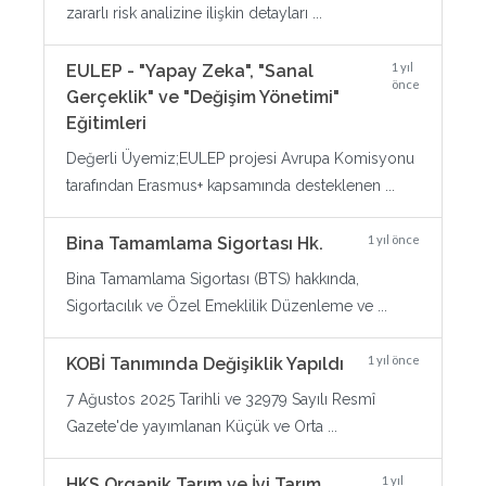
zararlı risk analizine ilişkin detayları ...
1 yıl
EULEP - "Yapay Zeka", "Sanal
önce
Gerçeklik" ve "Değişim Yönetimi"
Eğitimleri
Değerli Üyemiz;EULEP projesi Avrupa Komisyonu
tarafından Erasmus+ kapsamında desteklenen ...
1 yıl önce
Bina Tamamlama Sigortası Hk.
Bina Tamamlama Sigortası (BTS) hakkında,
Sigortacılık ve Özel Emeklilik Düzenleme ve ...
1 yıl önce
KOBİ Tanımında Değişiklik Yapıldı
7 Ağustos 2025 Tarihli ve 32979 Sayılı Resmî
Gazete'de yayımlanan Küçük ve Orta ...
1 yıl
HKS Organik Tarım ve İyi Tarım