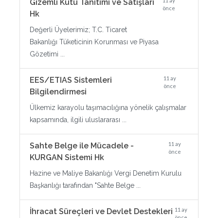
11 ay
Gizemli Kutu Tanıtımı ve Satışları
önce
Hk
Değerli Üyelerimiz; T.C. Ticaret
Bakanlığı Tüketicinin Korunması ve Piyasa
Gözetimi ...
11 ay
EES/ETIAS Sistemleri
önce
Bilgilendirmesi
Ülkemiz karayolu taşımacılığına yönelik çalışmalar
kapsamında, ilgili uluslararası ...
11 ay
Sahte Belge ile Mücadele -
önce
KURGAN Sistemi Hk
Hazine ve Maliye Bakanlığı Vergi Denetim Kurulu
Başkanlığı tarafından "Sahte Belge ...
11 ay
İhracat Süreçleri ve Devlet Destekleri
önce