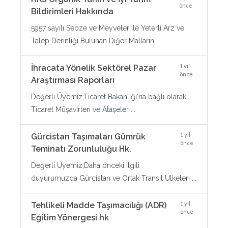
önce
Bildirimleri Hakkında
5957 sayılı Sebze ve Meyveler ile Yeterli Arz ve
Talep Derinliği Bulunan Diğer Malların ...
1 yıl
İhracata Yönelik Sektörel Pazar
önce
Araştırması Raporları
Değerli Üyemiz;Ticaret Bakanlığı'na bağlı olarak
Ticaret Müşavirleri ve Ataşeler ...
1 yıl
Gürcistan Taşımaları Gümrük
önce
Teminatı Zorunluluğu Hk.
Değerli Üyemiz;Daha önceki ilgili
duyurumuzda Gürcistan ve Ortak Transit Ülkeleri ...
1 yıl
Tehlikeli Madde Taşımacılığı (ADR)
önce
Eğitim Yönergesi hk