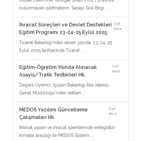
Ulusal Elektronik Tebligat Sistemi (UETS) adresi
bulunmayan işletmelerin, Sanayi Sicil Bilgi ...
1 yıl
İhracat Süreçleri ve Devlet Destekleri
önce
Eğitim Programı 23-24-25 Eylül 2025
Ticaret Bakanlığı'ndan alınan yazıda, 23, 24, 25
Eylül 2025 tarihlerinde Ticaret ...
1 yıl
Eğitim-Öğretim Yılında Alınacak
önce
Asayiş/Trafik Tedbirleri Hk.
Değerli Üyemiz; İçişleri Bakanlığı İller İdaresi
Genel Müdürlüğü'nden iletilen ...
1 yıl
MEDOS Yazılımı Güncelleme
önce
Çalışmaları Hk.
İhracat yapan ve ihracat işlemlerinde entegratör
firmalar aracılığı ile MEDOS Sistemi ...