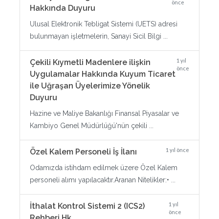
önce
Hakkında Duyuru
Ulusal Elektronik Tebligat Sistemi (UETS) adresi
bulunmayan işletmelerin, Sanayi Sicil Bilgi ...
1 yıl
Çekili Kıymetli Madenlere ilişkin
önce
Uygulamalar Hakkında Kuyum Ticaret
ile Uğraşan Üyelerimize Yönelik
Duyuru
Hazine ve Maliye Bakanlığı Finansal Piyasalar ve
Kambiyo Genel Müdürlüğü'nün çekili ...
1 yıl önce
Özel Kalem Personeli İş İlanı
Odamızda istihdam edilmek üzere Özel Kalem
personeli alımı yapılacaktır.Aranan Nitelikler:• ...
1 yıl
İthalat Kontrol Sistemi 2 (ICS2)
önce
Rehberi Hk.