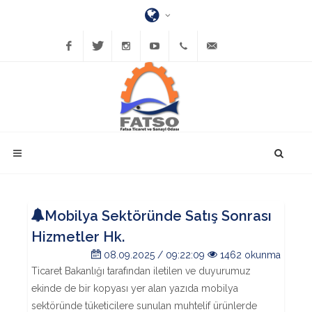
Facebook
Twitter
Instagram
YouTube
(452)
bilgi@fatsatso.org.tr
423-
1023
Mobilya Sektöründe Satış Sonrası
Hizmetler Hk.
08.09.2025 / 09:22:09
1462 okunma
Ticaret Bakanlığı tarafından iletilen ve duyurumuz
ekinde de bir kopyası yer alan yazıda mobilya
sektöründe tüketicilere sunulan muhtelif ürünlerde