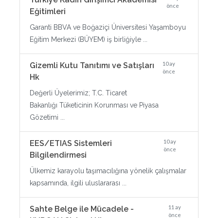
önce
Eğitimleri
Garanti BBVA ve Boğaziçi Üniversitesi Yaşamboyu
Eğitim Merkezi (BÜYEM) iş birliğiyle ...
10 ay
Gizemli Kutu Tanıtımı ve Satışları
önce
Hk
Değerli Üyelerimiz; T.C. Ticaret
Bakanlığı Tüketicinin Korunması ve Piyasa
Gözetimi ...
10 ay
EES/ETIAS Sistemleri
önce
Bilgilendirmesi
Ülkemiz karayolu taşımacılığına yönelik çalışmalar
kapsamında, ilgili uluslararası ...
11 ay
Sahte Belge ile Mücadele -
önce