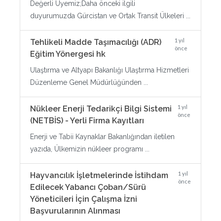
Değerli Üyemiz;Daha önceki ilgili
duyurumuzda Gürcistan ve Ortak Transit Ülkeleri ...
1 yıl
Tehlikeli Madde Taşımacılığı (ADR)
önce
Eğitim Yönergesi hk
Ulaştırma ve Altyapı Bakanlığı Ulaştırma Hizmetleri
Düzenleme Genel Müdürlüğünden ...
1 yıl
Nükleer Enerji Tedarikçi Bilgi Sistemi
önce
(NETBİS) - Yerli Firma Kayıtları
Enerji ve Tabii Kaynaklar Bakanlığından iletilen
yazıda, Ülkemizin nükleer programı ...
1 yıl
Hayvancılık İşletmelerinde İstihdam
önce
Edilecek Yabancı Çoban/Sürü
Yöneticileri İçin Çalışma İzni
Başvurularının Alınması