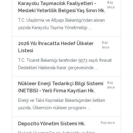
8 ay
Karayolu Taşımacılık Faaliyetleri -
önce
Mesleki Yeterlilik Belgesi Yaş Sınırı Hk.
T.C. Ulaştırma ve Altyapı Bakanlığı'ndan alınan
yazıda Karayolu Taşıma Yönetmeliği ...
8 ay
2026 Yılı İhracatta Hedef Ülkeler
önce
Listesi
T.C. Ticaret Bakanlığı tarafından 5973 sayılı İhracat
Destekleri Hakkında Karar çerçevesinde ...
8 ay
Nükleer Enerji Tedarikçi Bilgi Sistemi
önce
(NETBİS) - Yerli Firma Kayıtları Hk.
Enerji ve Tabii Kaynaklar Bakanlığından iletilen
yazıda, Ülkemizin nükleer programı ...
9 ay önce
Depozito Yönetim Sistemi Hk.