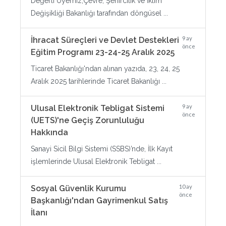
Değerli Üyemiz;Çevre, Şehircilik ve İklim
Değişikliği Bakanlığı tarafından döngüsel ...
9 ay
İhracat Süreçleri ve Devlet Destekleri
önce
Eğitim Programı 23-24-25 Aralık 2025
Ticaret Bakanlığı'ndan alınan yazıda, 23, 24, 25
Aralık 2025 tarihlerinde Ticaret Bakanlığı ...
9 ay
Ulusal Elektronik Tebligat Sistemi
önce
(UETS)'ne Geçiş Zorunluluğu
Hakkında
Sanayi Sicil Bilgi Sistemi (SSBS)’nde, İlk Kayıt
işlemlerinde Ulusal Elektronik Tebligat ...
10 ay
Sosyal Güvenlik Kurumu
önce
Başkanlığı'ndan Gayrimenkul Satış
İlanı