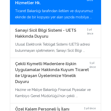
Hizmetler Hk.
Ticaret Bakanlığı tarafından iletilen ve duyurumuz
ekinde de bir kopyası yer alan yazıda mobilya ...
1 yıl
Sanayi Sicil Bilgi Sistemi - UETS
önce
Hakkında Duyuru
Ulusal Elektronik Tebligat Sistemi (UETS) adresi
bulunmayan işletmelerin, Sanayi Sicil Bilgi ...
1 yıl
Çekili Kıymetli Madenlere ilişkin
önce
Uygulamalar Hakkında Kuyum Ticaret
ile Uğraşan Üyelerimize Yönelik
Duyuru
Hazine ve Maliye Bakanlığı Finansal Piyasalar ve
Kambiyo Genel Müdürlüğü'nün çekili ...
1 yıl önce
Özel Kalem Personeli İş İlanı