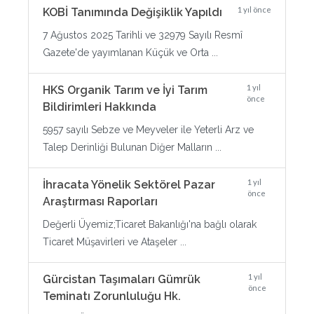
1 yıl önce
KOBİ Tanımında Değişiklik Yapıldı
7 Ağustos 2025 Tarihli ve 32979 Sayılı Resmî
Gazete'de yayımlanan Küçük ve Orta ...
1 yıl
HKS Organik Tarım ve İyi Tarım
önce
Bildirimleri Hakkında
5957 sayılı Sebze ve Meyveler ile Yeterli Arz ve
Talep Derinliği Bulunan Diğer Malların ...
1 yıl
İhracata Yönelik Sektörel Pazar
önce
Araştırması Raporları
Değerli Üyemiz;Ticaret Bakanlığı'na bağlı olarak
Ticaret Müşavirleri ve Ataşeler ...
1 yıl
Gürcistan Taşımaları Gümrük
önce
Teminatı Zorunluluğu Hk.