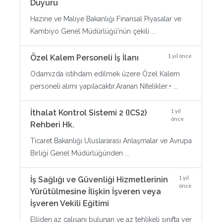
Duyuru
Hazine ve Maliye Bakanlığı Finansal Piyasalar ve
Kambiyo Genel Müdürlüğü'nün çekili ...
1 yıl önce
Özel Kalem Personeli İş İlanı
Odamızda istihdam edilmek üzere Özel Kalem
personeli alımı yapılacaktır.Aranan Nitelikler:• ...
1 yıl
İthalat Kontrol Sistemi 2 (ICS2)
önce
Rehberi Hk.
Ticaret Bakanlığı Uluslararası Anlaşmalar ve Avrupa
Birliği Genel Müdürlüğünden ...
1 yıl
İş Sağlığı ve Güvenliği Hizmetlerinin
önce
Yürütülmesine İlişkin İşveren veya
İşveren Vekili Eğitimi
Elliden az çalışanı bulunan ve az tehlikeli sınıfta yer