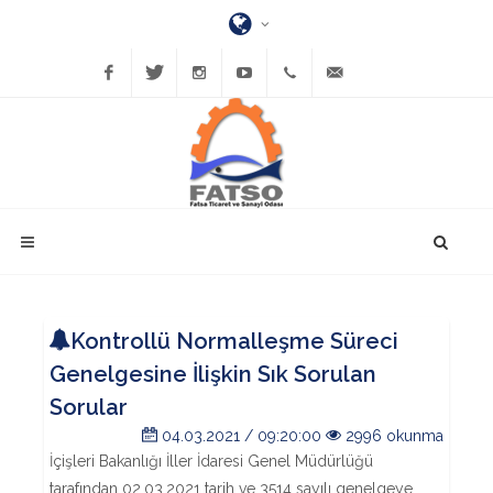
Facebook
Twitter
Instagram
YouTube
(452)
bilgi@fatsatso.org.tr
423-
1023
Kontrollü Normalleşme Süreci
Genelgesine İlişkin Sık Sorulan
Sorular
04.03.2021 / 09:20:00
2996 okunma
İçişleri Bakanlığı İller İdaresi Genel Müdürlüğü
tarafından 02.03.2021 tarih ve 3514 sayılı genelgeye