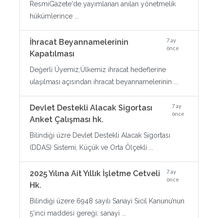
ResmiGazete'de yayımlanan anılan yönetmelik
hükümlerince ...
7 ay
İhracat Beyannamelerinin
önce
Kapatılması
Değerli Üyemiz;Ülkemiz ihracat hedeflerine
ulaşılması açısından ihracat beyannamelerinin ...
7 ay
Devlet Destekli Alacak Sigortası
önce
Anket Çalışması hk.
Bilindiği üzre Devlet Destekli Alacak Sigortası
(DDAS) Sistemi, Küçük ve Orta Ölçekli ...
7 ay
2025 Yılına Ait Yıllık İşletme Cetveli
önce
Hk.
Bilindiği üzere 6948 sayılı Sanayi Sicil Kanunu’nun
5’inci maddesi gereği; sanayi ...