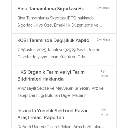
1 yıl önce
Bina Tamamlama Sigortası Hk.
Bina Tamamlama Sigortası (BTS) hakkında,
Sigortacılık ve Özel Emeklilik Düzenleme ve ...
1 yıl önce
KOBİ Tanımında Değişiklik Yapıldı
7 Ağustos 2025 Tarihli ve 32979 Sayılı Resmî
Gazete'de yayımlanan Küçük ve Orta ...
1 yıl
HKS Organik Tarım ve İyi Tarım
önce
Bildirimleri Hakkında
5957 sayılı Sebze ve Meyveler ile Yeterli Arz ve
Talep Derinliği Bulunan Diğer Malların ...
1 yıl
İhracata Yönelik Sektörel Pazar
önce
Araştırması Raporları
Değerli Üyemiz;Ticaret Bakanlığı'na bağlı olarak