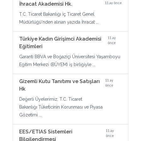
11 ay önce
İhracat Akademisi Hk.
T.C. Ticaret Bakanlığı İç Ticaret Genel
Müdürlüğü'nden alınan yazıda İhracat ...
11 ay
Türkiye Kadın Girişimci Akademisi
önce
Eğitimleri
Garanti BBVA ve Boğaziçi Üniversitesi Yaşamboyu
Eğitim Merkezi (BÜYEM) iş birliğiyle ...
11 ay
Gizemli Kutu Tanıtımı ve Satışları
önce
Hk
Değerli Üyelerimiz; T.C. Ticaret
Bakanlığı Tüketicinin Korunması ve Piyasa
Gözetimi ...
11 ay
EES/ETIAS Sistemleri
önce
Bilgilendirmesi