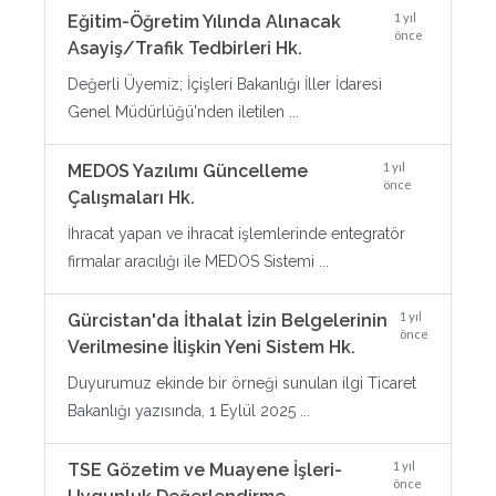
1 yıl
Eğitim-Öğretim Yılında Alınacak
önce
Asayiş/Trafik Tedbirleri Hk.
Değerli Üyemiz; İçişleri Bakanlığı İller İdaresi
Genel Müdürlüğü'nden iletilen ...
1 yıl
MEDOS Yazılımı Güncelleme
önce
Çalışmaları Hk.
İhracat yapan ve ihracat işlemlerinde entegratör
firmalar aracılığı ile MEDOS Sistemi ...
1 yıl
Gürcistan'da İthalat İzin Belgelerinin
önce
Verilmesine İlişkin Yeni Sistem Hk.
Duyurumuz ekinde bir örneği sunulan ilgi Ticaret
Bakanlığı yazısında, 1 Eylül 2025 ...
1 yıl
TSE Gözetim ve Muayene İşleri-
önce