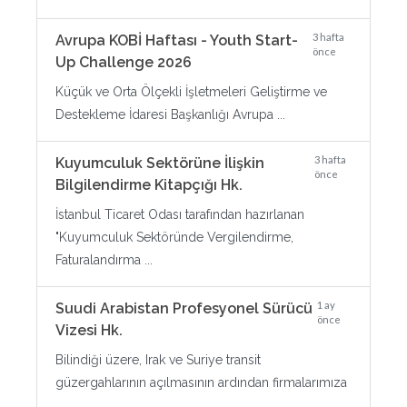
3 hafta
Avrupa KOBİ Haftası - Youth Start-
önce
Up Challenge 2026
Küçük ve Orta Ölçekli İşletmeleri Geliştirme ve
Destekleme İdaresi Başkanlığı Avrupa ...
3 hafta
Kuyumculuk Sektörüne İlişkin
önce
Bilgilendirme Kitapçığı Hk.
İstanbul Ticaret Odası tarafından hazırlanan
"Kuyumculuk Sektöründe Vergilendirme,
Faturalandırma ...
1 ay
Suudi Arabistan Profesyonel Sürücü
önce
Vizesi Hk.
Bilindiği üzere, Irak ve Suriye transit
güzergahlarının açılmasının ardından firmalarımıza
...