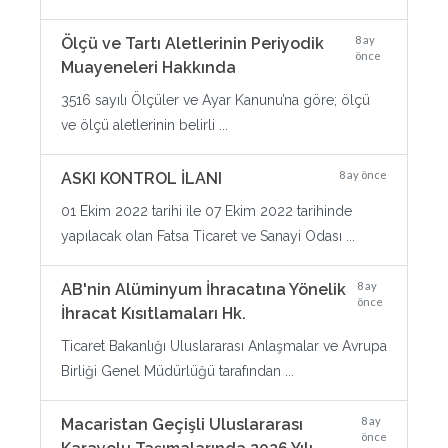
8 ay
Ölçü ve Tartı Aletlerinin Periyodik
önce
Muayeneleri Hakkında
3516 sayılı Ölçüler ve Ayar Kanunu’na göre; ölçü
ve ölçü aletlerinin belirli ...
8 ay önce
ASKI KONTROL İLANI
01 Ekim 2022 tarihi ile 07 Ekim 2022 tarihinde
yapılacak olan Fatsa Ticaret ve Sanayi Odası ...
8 ay
AB'nin Alüminyum İhracatına Yönelik
önce
İhracat Kısıtlamaları Hk.
Ticaret Bakanlığı Uluslararası Anlaşmalar ve Avrupa
Birliği Genel Müdürlüğü tarafından ...
8 ay
Macaristan Geçişli Uluslararası
önce