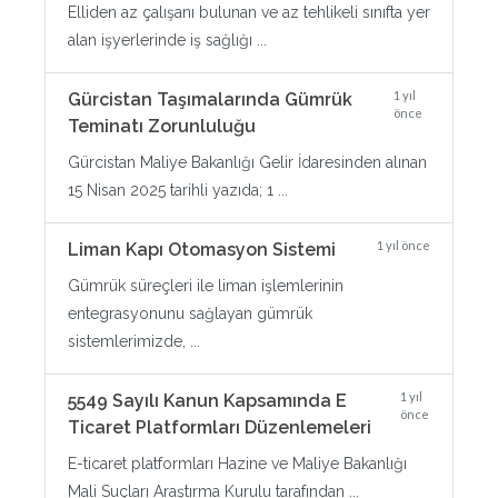
Elliden az çalışanı bulunan ve az tehlikeli sınıfta yer
alan işyerlerinde iş sağlığı ...
1 yıl
Gürcistan Taşımalarında Gümrük
önce
Teminatı Zorunluluğu
Gürcistan Maliye Bakanlığı Gelir İdaresinden alınan
15 Nisan 2025 tarihli yazıda; 1 ...
1 yıl önce
Liman Kapı Otomasyon Sistemi
Gümrük süreçleri ile liman işlemlerinin
entegrasyonunu sağlayan gümrük
sistemlerimizde, ...
1 yıl
5549 Sayılı Kanun Kapsamında E
önce
Ticaret Platformları Düzenlemeleri
E-ticaret platformları Hazine ve Maliye Bakanlığı
Mali Suçları Araştırma Kurulu tarafından ...