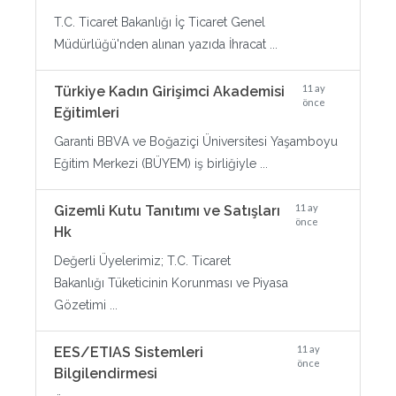
T.C. Ticaret Bakanlığı İç Ticaret Genel
Müdürlüğü'nden alınan yazıda İhracat ...
11 ay
Türkiye Kadın Girişimci Akademisi
önce
Eğitimleri
Garanti BBVA ve Boğaziçi Üniversitesi Yaşamboyu
Eğitim Merkezi (BÜYEM) iş birliğiyle ...
11 ay
Gizemli Kutu Tanıtımı ve Satışları
önce
Hk
Değerli Üyelerimiz; T.C. Ticaret
Bakanlığı Tüketicinin Korunması ve Piyasa
Gözetimi ...
11 ay
EES/ETIAS Sistemleri
önce
Bilgilendirmesi