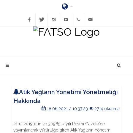
Facebook
Twitter
Instagram
YouTube
(452)
bilgi@fatsatso.org.tr
423-
1023
Atık Yağların Yönetimi Yönetmeliği
Hakkında
18.06.2021 / 10:37:23
2714 okunma
21.12.2019 gün ve 30985 sayılı Resmi Gazete'de
yayımlanarak yürürlüğe giren Atık Yağların Yönetimi