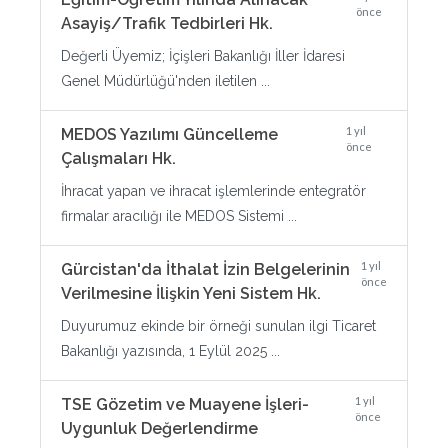
önce
Asayiş/Trafik Tedbirleri Hk.
Değerli Üyemiz; İçişleri Bakanlığı İller İdaresi
Genel Müdürlüğü'nden iletilen ...
1 yıl
MEDOS Yazılımı Güncelleme
önce
Çalışmaları Hk.
İhracat yapan ve ihracat işlemlerinde entegratör
firmalar aracılığı ile MEDOS Sistemi ...
1 yıl
Gürcistan'da İthalat İzin Belgelerinin
önce
Verilmesine İlişkin Yeni Sistem Hk.
Duyurumuz ekinde bir örneği sunulan ilgi Ticaret
Bakanlığı yazısında, 1 Eylül 2025 ...
1 yıl
TSE Gözetim ve Muayene İşleri-
önce
Uygunluk Değerlendirme