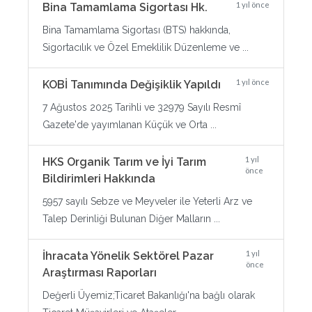
1 yıl önce
Bina Tamamlama Sigortası Hk.
Bina Tamamlama Sigortası (BTS) hakkında,
Sigortacılık ve Özel Emeklilik Düzenleme ve ...
1 yıl önce
KOBİ Tanımında Değişiklik Yapıldı
7 Ağustos 2025 Tarihli ve 32979 Sayılı Resmî
Gazete'de yayımlanan Küçük ve Orta ...
1 yıl
HKS Organik Tarım ve İyi Tarım
önce
Bildirimleri Hakkında
5957 sayılı Sebze ve Meyveler ile Yeterli Arz ve
Talep Derinliği Bulunan Diğer Malların ...
1 yıl
İhracata Yönelik Sektörel Pazar
önce
Araştırması Raporları
Değerli Üyemiz;Ticaret Bakanlığı'na bağlı olarak