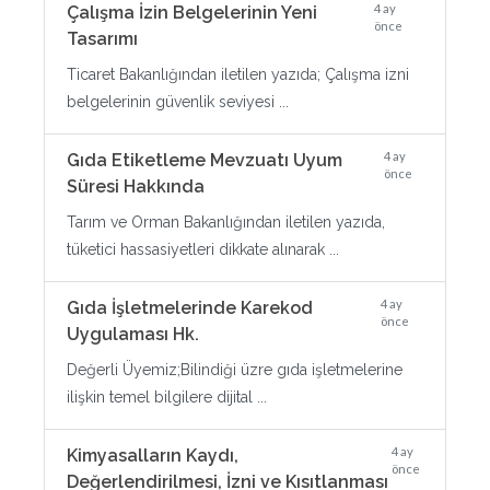
4 ay
Çalışma İzin Belgelerinin Yeni
önce
Tasarımı
Ticaret Bakanlığından iletilen yazıda; Çalışma izni
belgelerinin güvenlik seviyesi ...
4 ay
Gıda Etiketleme Mevzuatı Uyum
önce
Süresi Hakkında
Tarım ve Orman Bakanlığından iletilen yazıda,
tüketici hassasiyetleri dikkate alınarak ...
4 ay
Gıda İşletmelerinde Karekod
önce
Uygulaması Hk.
Değerli Üyemiz;Bilindiği üzre gıda işletmelerine
ilişkin temel bilgilere dijital ...
4 ay
Kimyasalların Kaydı,
önce
Değerlendirilmesi, İzni ve Kısıtlanması