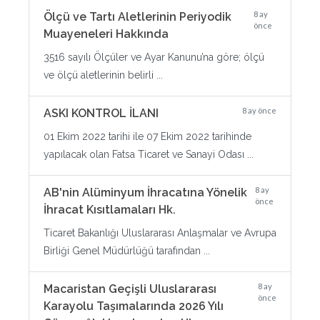
8 ay
Ölçü ve Tartı Aletlerinin Periyodik
önce
Muayeneleri Hakkında
3516 sayılı Ölçüler ve Ayar Kanunu’na göre; ölçü
ve ölçü aletlerinin belirli ...
8 ay önce
ASKI KONTROL İLANI
01 Ekim 2022 tarihi ile 07 Ekim 2022 tarihinde
yapılacak olan Fatsa Ticaret ve Sanayi Odası ...
8 ay
AB'nin Alüminyum İhracatına Yönelik
önce
İhracat Kısıtlamaları Hk.
Ticaret Bakanlığı Uluslararası Anlaşmalar ve Avrupa
Birliği Genel Müdürlüğü tarafından ...
8 ay
Macaristan Geçişli Uluslararası
önce
Karayolu Taşımalarında 2026 Yılı