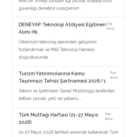
Ekte bir örneği sunulan ilgi yazıda, ithalatta ürün
güvenliği denetimi süreçlerinin ...
3 ay
DENEYAP Teknoloji Atölyesi Eğitmen
önce
Alımı Hk.
Ülkemizin teknoloji alanındaki gelişimini
hızlandırmak ve Millî Teknoloji Hamlesi
doğrultusunda ...
3 ay
Turizm Yatırımcılarına Kamu
önce
Taşınmazı Tahsis Şartnamesi 2026/1
Yatırım ve İşletmeler Genel Müdürlüğü tarafından
iletilen yazıda, yerli ve yabancı ...
3 ay
Türk Mutfağı Haftası (21-27 Mayıs
önce
2026)
21-27 Mayıs 2026 tarihleri arasında kutlanacak Türk