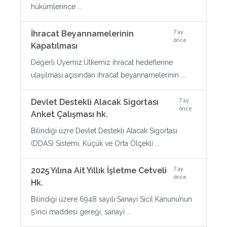
hükümlerince ...
7 ay
İhracat Beyannamelerinin
önce
Kapatılması
Değerli Üyemiz;Ülkemiz ihracat hedeflerine
ulaşılması açısından ihracat beyannamelerinin ...
7 ay
Devlet Destekli Alacak Sigortası
önce
Anket Çalışması hk.
Bilindiği üzre Devlet Destekli Alacak Sigortası
(DDAS) Sistemi, Küçük ve Orta Ölçekli ...
7 ay
2025 Yılına Ait Yıllık İşletme Cetveli
önce
Hk.
Bilindiği üzere 6948 sayılı Sanayi Sicil Kanunu’nun
5’inci maddesi gereği; sanayi ...