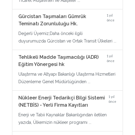
Ticaret Müşavirleri ve Ataşeler ...
1 yıl
Gürcistan Taşımaları Gümrük
önce
Teminatı Zorunluluğu Hk.
Değerli Üyemiz;Daha önceki ilgili
duyurumuzda Gürcistan ve Ortak Transit Ülkeleri ...
1 yıl
Tehlikeli Madde Taşımacılığı (ADR)
önce
Eğitim Yönergesi hk
Ulaştırma ve Altyapı Bakanlığı Ulaştırma Hizmetleri
Düzenleme Genel Müdürlüğünden ...
1 yıl
Nükleer Enerji Tedarikçi Bilgi Sistemi
önce
(NETBİS) - Yerli Firma Kayıtları
Enerji ve Tabii Kaynaklar Bakanlığından iletilen
yazıda, Ülkemizin nükleer programı ...