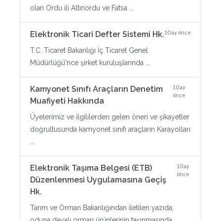
olan Ordu ili Altınordu ve Fatsa ...
10 ay önce
Elektronik Ticari Defter Sistemi Hk.
T.C. Ticaret Bakanlığı İç Ticaret Genel
Müdürlüğü'nce şirket kuruluşlarında ...
10 ay
Kamyonet Sınıfı Araçların Denetim
önce
Muafiyeti Hakkında
Üyelerimiz ve ilgililerden gelen öneri ve şikayetler
doğrultusunda kamyonet sınıfı araçların Karayolları
...
10 ay
Elektronik Taşıma Belgesi (ETB)
önce
Düzenlenmesi Uygulamasına Geçiş
Hk.
Tarım ve Orman Bakanlığından iletilen yazıda,
oduna dayalı orman ürünlerinin taşınmasında ...