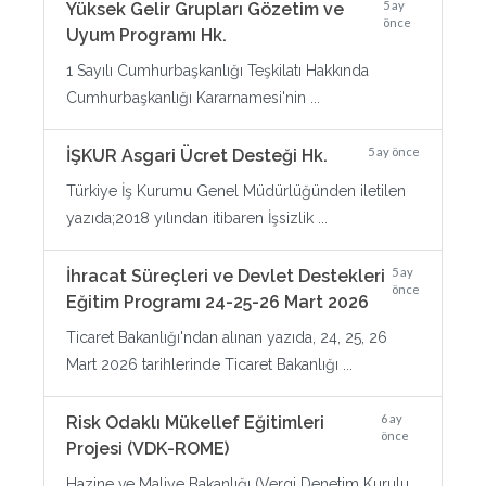
5 ay
Yüksek Gelir Grupları Gözetim ve
önce
Uyum Programı Hk.
1 Sayılı Cumhurbaşkanlığı Teşkilatı Hakkında
Cumhurbaşkanlığı Kararnamesi'nin ...
5 ay önce
İŞKUR Asgari Ücret Desteği Hk.
Türkiye İş Kurumu Genel Müdürlüğünden iletilen
yazıda;2018 yılından itibaren İşsizlik ...
5 ay
İhracat Süreçleri ve Devlet Destekleri
önce
Eğitim Programı 24-25-26 Mart 2026
Ticaret Bakanlığı'ndan alınan yazıda, 24, 25, 26
Mart 2026 tarihlerinde Ticaret Bakanlığı ...
6 ay
Risk Odaklı Mükellef Eğitimleri
önce
Projesi (VDK-ROME)
Hazine ve Maliye Bakanlığı (Vergi Denetim Kurulu