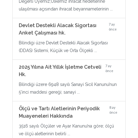
Değerli Üyemiz;Ülkemiz ihracat hedeflerine
ulaşılması açısından ihracat beyannamelerinin ...
7 ay
Devlet Destekli Alacak Sigortası
önce
Anket Çalışması hk.
Bilindiği üzre Devlet Destekli Alacak Sigortası
(DDAS) Sistemi, Küçük ve Orta Ölçekli ...
7 ay
2025 Yılına Ait Yıllık İşletme Cetveli
önce
Hk.
Bilindiği üzere 6948 sayılı Sanayi Sicil Kanunu’nun
5’inci maddesi gereği; sanayi ...
8 ay
Ölçü ve Tartı Aletlerinin Periyodik
önce
Muayeneleri Hakkında
3516 sayılı Ölçüler ve Ayar Kanunu’na göre; ölçü
ve ölçü aletlerinin belirli ...