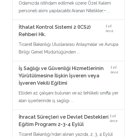
Odamızda istihdam edilmek üzere Özel Kalem
personeli alımı yapılacaktır.Aranan Nitelikler:• ...
1 yıl
İthalat Kontrol Sistemi 2 (ICS2)
önce
Rehberi Hk.
Ticaret Bakanlığı Uluslararası Anlaşmalar ve Avrupa
Birliği Genel Müdürlüğünden ...
1 yıl
İş Sağlığı ve Güvenliği Hizmetlerinin
önce
Yürütülmesine İlişkin İşveren veya
İşveren Vekili Eğitimi
Elliden az çalışanı bulunan ve az tehlikeli sınıfta yer
alan işyerlerinde iş sağlığı ...
1 yıl
İhracat Süreçleri ve Devlet Destekleri
önce
Eğitim Programı 2-3-4 Eylül
Ticaret Bakanlığı'ndan alınan yazıda, 2, 3, 4 Eylül