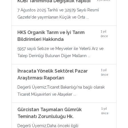
KOBİ Tanımında Değişiklik Yapıldı
7 Ağustos 2025 Tarihli ve 32979 Sayılı Resmî
Gazete'de yayımlanan Küçük ve Orta ...
1 yıl
HKS Organik Tarım ve İyi Tarım
önce
Bildirimleri Hakkında
5957 sayılı Sebze ve Meyveler ile Yeterli Arz ve
Talep Derinliği Bulunan Diğer Malların ...
1 yıl
İhracata Yönelik Sektörel Pazar
önce
Araştırması Raporları
Değerli Üyemiz;Ticaret Bakanlığı'na bağlı olarak
Ticaret Müşavirleri ve Ataşeler ...
1 yıl
Gürcistan Taşımaları Gümrük
önce
Teminatı Zorunluluğu Hk.
Değerli Üyemiz;Daha önceki ilgili