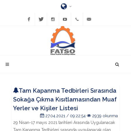
Facebook
Twitter
Instagram
YouTube
(452)
bilgi@fatsatso.org.tr
423-
1023
Tam Kapanma Tedbirleri Sırasında
Sokağa Çıkma Kısıtlamasından Muaf
Yerler ve Kişiler Listesi
27.04.2021 / 09:22:54
2939 okunma
29 Nisan-17 mayıs 2021 tarihleri Arasında Uygulanacak
Tam Kapanma Tedbirleri sırasında uygulanacak olan