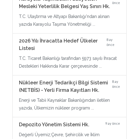
önce
Mesleki Yeterlilik Belgesi Yaş Sınırı Hk.
T.C. Ulaştırma ve Altyapı Bakanlığı'ndan alınan
yazıda Karayolu Taşıma Yönetmeliği ...
8 ay
2026 Yılı İhracatta Hedef Ülkeler
önce
Listesi
T.C. Ticaret Bakanlığı tarafından 5973 sayılı İhracat
Destekleri Hakkında Karar çerçevesinde ...
8 ay
Nükleer Enerji Tedarikçi Bilgi Sistemi
önce
(NETBİS) - Yerli Firma Kayıtları Hk.
Enerji ve Tabii Kaynaklar Bakanlığından iletilen
yazıda, Ülkemizin nükleer programı ...
9 ay önce
Depozito Yönetim Sistemi Hk.
Değerli Üyemiz;Çevre, Şehircilik ve İklim