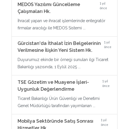
1 yıl
MEDOS Yazılımı Güncelleme
önce
Çalışmaları Hk.
İhracat yapan ve ihracat işlemlerinde entegratör
firmalar aracılığı ile MEDOS Sistemi ...
1 yıl
Gürcistan'da İthalat İzin Belgelerinin
önce
Verilmesine İlişkin Yeni Sistem Hk.
Duyurumuz ekinde bir örneği sunulan ilgi Ticaret
Bakanlığı yazısında, 1 Eylül 2025 ...
1 yıl
TSE Gözetim ve Muayene İşleri-
önce
Uygunluk Değerlendirme
Ticaret Bakanlığı Ürün Güvenliği ve Denetimi
Genel Müdürlüğü tarafından yayımlanan ...
1 yıl
Mobilya Sektöründe Satış Sonrası
önce
Hizmetler Hk.