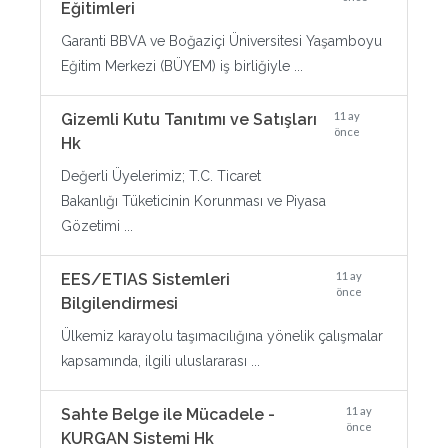
Eğitimleri
Garanti BBVA ve Boğaziçi Üniversitesi Yaşamboyu
Eğitim Merkezi (BÜYEM) iş birliğiyle ...
11 ay
Gizemli Kutu Tanıtımı ve Satışları
önce
Hk
Değerli Üyelerimiz; T.C. Ticaret
Bakanlığı Tüketicinin Korunması ve Piyasa
Gözetimi ...
11 ay
EES/ETIAS Sistemleri
önce
Bilgilendirmesi
Ülkemiz karayolu taşımacılığına yönelik çalışmalar
kapsamında, ilgili uluslararası ...
11 ay
Sahte Belge ile Mücadele -
önce
KURGAN Sistemi Hk