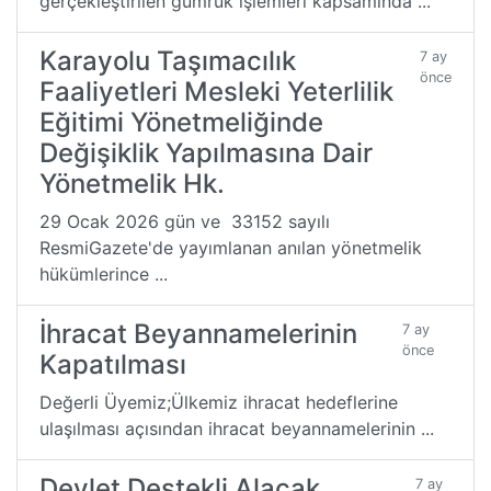
gerçekleştirilen gümrük işlemleri kapsamında ...
Karayolu Taşımacılık
7 ay
önce
Faaliyetleri Mesleki Yeterlilik
Eğitimi Yönetmeliğinde
Değişiklik Yapılmasına Dair
Yönetmelik Hk.
29 Ocak 2026 gün ve 33152 sayılı
ResmiGazete'de yayımlanan anılan yönetmelik
hükümlerince ...
İhracat Beyannamelerinin
7 ay
önce
Kapatılması
Değerli Üyemiz;Ülkemiz ihracat hedeflerine
ulaşılması açısından ihracat beyannamelerinin ...
Devlet Destekli Alacak
7 ay