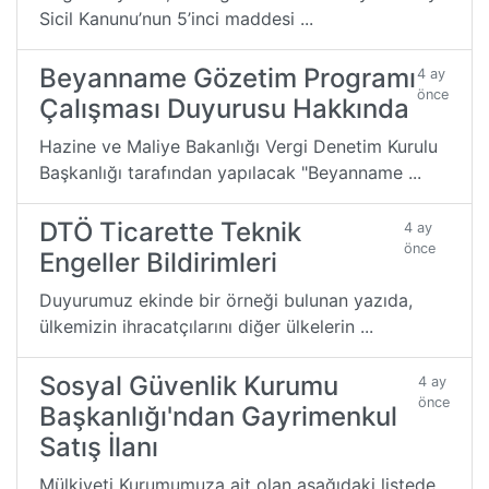
Sicil Kanunu’nun 5’inci maddesi ...
Beyanname Gözetim Programı
4 ay
önce
Çalışması Duyurusu Hakkında
Hazine ve Maliye Bakanlığı Vergi Denetim Kurulu
Başkanlığı tarafından yapılacak "Beyanname ...
DTÖ Ticarette Teknik
4 ay
önce
Engeller Bildirimleri
Duyurumuz ekinde bir örneği bulunan yazıda,
ülkemizin ihracatçılarını diğer ülkelerin ...
Sosyal Güvenlik Kurumu
4 ay
önce
Başkanlığı'ndan Gayrimenkul
Satış İlanı
Mülkiyeti Kurumumuza ait olan aşağıdaki listede