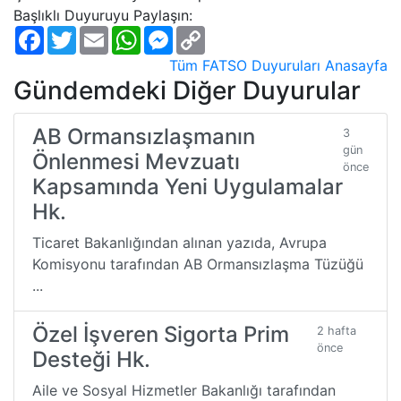
Başlıklı Duyuruyu Paylaşın:
Facebook
Twitter
Email
WhatsApp
Messenger
Copy
Link
Tüm FATSO Duyuruları
Anasayfa
Gündemdeki Diğer Duyurular
AB Ormansızlaşmanın
3
gün
Önlenmesi Mevzuatı
önce
Kapsamında Yeni Uygulamalar
Hk.
Ticaret Bakanlığından alınan yazıda, Avrupa
Komisyonu tarafından AB Ormansızlaşma Tüzüğü
...
Özel İşveren Sigorta Prim
2 hafta
önce
Desteği Hk.
Aile ve Sosyal Hizmetler Bakanlığı tarafından