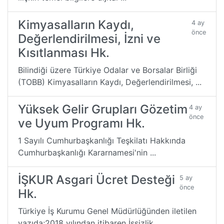
Kimyasalların Kaydı,
4 ay
önce
Değerlendirilmesi, İzni ve
Kısıtlanması Hk.
Bilindiği üzere Türkiye Odalar ve Borsalar Birliği
(TOBB) Kimyasalların Kaydı, Değerlendirilmesi, ...
Yüksek Gelir Grupları Gözetim
4 ay
önce
ve Uyum Programı Hk.
1 Sayılı Cumhurbaşkanlığı Teşkilatı Hakkında
Cumhurbaşkanlığı Kararnamesi'nin ...
İŞKUR Asgari Ücret Desteği
5 ay
önce
Hk.
Türkiye İş Kurumu Genel Müdürlüğünden iletilen
yazıda;2018 yılından itibaren İşsizlik ...