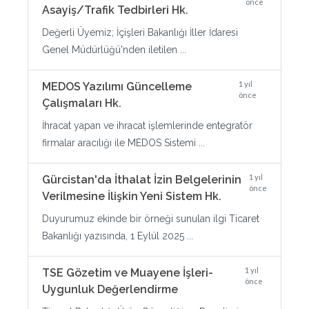
önce
Asayiş/Trafik Tedbirleri Hk.
Değerli Üyemiz; İçişleri Bakanlığı İller İdaresi
Genel Müdürlüğü'nden iletilen ...
1 yıl
MEDOS Yazılımı Güncelleme
önce
Çalışmaları Hk.
İhracat yapan ve ihracat işlemlerinde entegratör
firmalar aracılığı ile MEDOS Sistemi ...
1 yıl
Gürcistan'da İthalat İzin Belgelerinin
önce
Verilmesine İlişkin Yeni Sistem Hk.
Duyurumuz ekinde bir örneği sunulan ilgi Ticaret
Bakanlığı yazısında, 1 Eylül 2025 ...
1 yıl
TSE Gözetim ve Muayene İşleri-
önce
Uygunluk Değerlendirme