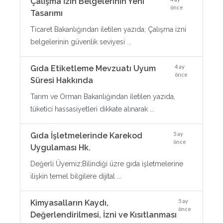
Çalışma İzin Belgelerinin Yeni
önce
Tasarımı
Ticaret Bakanlığından iletilen yazıda; Çalışma izni
belgelerinin güvenlik seviyesi ...
4 ay
Gıda Etiketleme Mevzuatı Uyum
önce
Süresi Hakkında
Tarım ve Orman Bakanlığından iletilen yazıda,
tüketici hassasiyetleri dikkate alınarak ...
5 ay
Gıda İşletmelerinde Karekod
önce
Uygulaması Hk.
Değerli Üyemiz;Bilindiği üzre gıda işletmelerine
ilişkin temel bilgilere dijital ...
5 ay
Kimyasalların Kaydı,
önce
Değerlendirilmesi, İzni ve Kısıtlanması