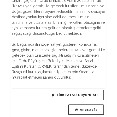
turizm çeşididir. Ordu ilimize, 18 Aralık 2022 tarihinde
“Kruvaziyer” gemisi ile gelecek turistler ilimizin tarihi ve
doğal güzelliklerini ziyaret edecektir. İlimizin Kruvaziyer
destinasyonları içerisine dâhil edilmesi ilimizin
tanıtımına ve uluslararası bilinirliğine katkısı olacağına ve
aynı zamanda turizm gelirleri olarak işletmelere getiri
sağlayacağı düşünüldüğü belirtilmektedir.
Bu bağlamda ilimizde faaliyet gösteren konaklama,
gıda, giyim, market vb. işletmelere kruvaziyer gemisi ile
gelecek olan turistlerle sağlıklı iletişim kurabilmeleri
için Ordu Büyükşehir Belediyesi Meslek ve Sanat
Eğitimi Kursları (ORMEK) tarafından temel düzeyde
Rusça dil kursu açılacaktır. İlgilenenlerin Odamıza
müracaat etmeleri ilanen duyurulur.
Tüm FATSO Duyuruları
Anasayfa