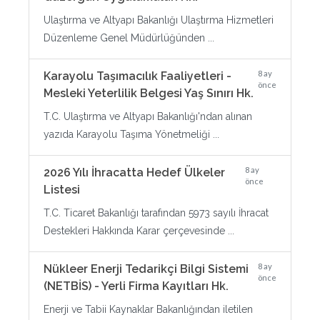
Ulaştırma ve Altyapı Bakanlığı Ulaştırma Hizmetleri
Düzenleme Genel Müdürlüğünden ...
8 ay
Karayolu Taşımacılık Faaliyetleri -
önce
Mesleki Yeterlilik Belgesi Yaş Sınırı Hk.
T.C. Ulaştırma ve Altyapı Bakanlığı'ndan alınan
yazıda Karayolu Taşıma Yönetmeliği ...
8 ay
2026 Yılı İhracatta Hedef Ülkeler
önce
Listesi
T.C. Ticaret Bakanlığı tarafından 5973 sayılı İhracat
Destekleri Hakkında Karar çerçevesinde ...
8 ay
Nükleer Enerji Tedarikçi Bilgi Sistemi
önce
(NETBİS) - Yerli Firma Kayıtları Hk.
Enerji ve Tabii Kaynaklar Bakanlığından iletilen