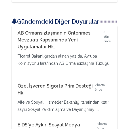
Gündemdeki Diğer Duyurular
6
AB Ormansızlaşmanın Önlenmesi
gün
Mevzuatı Kapsamında Yeni
önce
Uygulamalar Hk.
Ticaret Bakanlığından alınan yazıda, Avrupa
Komisyonu tarafından AB Ormansızlaşma Tüzüğü
...
2 hafta
Özel İşveren Sigorta Prim Desteği
önce
Hk.
Aile ve Sosyal Hizmetler Bakanlığı tarafından 3294
sayılı Sosyal Yardımlaşma ve Dayanışmayı ...
3 hafta
EİDS'ye Aykırı Sosyal Medya
önce