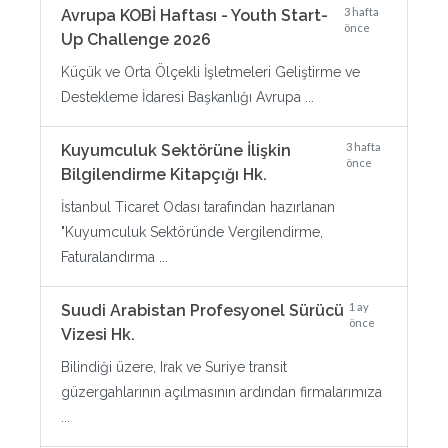
3 hafta
Avrupa KOBİ Haftası - Youth Start-
önce
Up Challenge 2026
Küçük ve Orta Ölçekli İşletmeleri Geliştirme ve
Destekleme İdaresi Başkanlığı Avrupa ...
3 hafta
Kuyumculuk Sektörüne İlişkin
önce
Bilgilendirme Kitapçığı Hk.
İstanbul Ticaret Odası tarafından hazırlanan
"Kuyumculuk Sektöründe Vergilendirme,
Faturalandırma ...
1 ay
Suudi Arabistan Profesyonel Sürücü
önce
Vizesi Hk.
Bilindiği üzere, Irak ve Suriye transit
güzergahlarının açılmasının ardından firmalarımıza
...