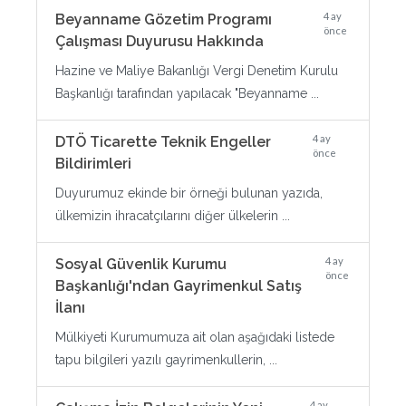
4 ay
Beyanname Gözetim Programı
önce
Çalışması Duyurusu Hakkında
Hazine ve Maliye Bakanlığı Vergi Denetim Kurulu
Başkanlığı tarafından yapılacak "Beyanname ...
4 ay
DTÖ Ticarette Teknik Engeller
önce
Bildirimleri
Duyurumuz ekinde bir örneği bulunan yazıda,
ülkemizin ihracatçılarını diğer ülkelerin ...
4 ay
Sosyal Güvenlik Kurumu
önce
Başkanlığı'ndan Gayrimenkul Satış
İlanı
Mülkiyeti Kurumumuza ait olan aşağıdaki listede
tapu bilgileri yazılı gayrimenkullerin, ...
4 ay