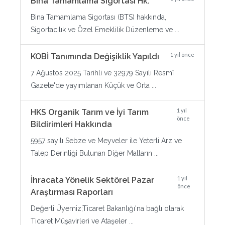
Bina Tamamlama Sigortası Hk.
Bina Tamamlama Sigortası (BTS) hakkında,
Sigortacılık ve Özel Emeklilik Düzenleme ve ...
1 yıl önce
KOBİ Tanımında Değişiklik Yapıldı
7 Ağustos 2025 Tarihli ve 32979 Sayılı Resmî
Gazete'de yayımlanan Küçük ve Orta ...
1 yıl
HKS Organik Tarım ve İyi Tarım
önce
Bildirimleri Hakkında
5957 sayılı Sebze ve Meyveler ile Yeterli Arz ve
Talep Derinliği Bulunan Diğer Malların ...
1 yıl
İhracata Yönelik Sektörel Pazar
önce
Araştırması Raporları
Değerli Üyemiz;Ticaret Bakanlığı'na bağlı olarak
Ticaret Müşavirleri ve Ataşeler ...