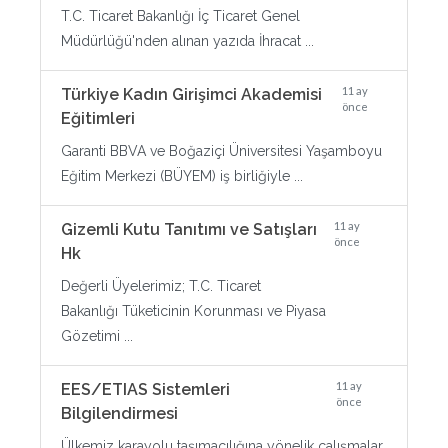
T.C. Ticaret Bakanlığı İç Ticaret Genel
Müdürlüğü'nden alınan yazıda İhracat ...
11 ay
Türkiye Kadın Girişimci Akademisi
önce
Eğitimleri
Garanti BBVA ve Boğaziçi Üniversitesi Yaşamboyu
Eğitim Merkezi (BÜYEM) iş birliğiyle ...
11 ay
Gizemli Kutu Tanıtımı ve Satışları
önce
Hk
Değerli Üyelerimiz; T.C. Ticaret
Bakanlığı Tüketicinin Korunması ve Piyasa
Gözetimi ...
11 ay
EES/ETIAS Sistemleri
önce
Bilgilendirmesi
Ülkemiz karayolu taşımacılığına yönelik çalışmalar