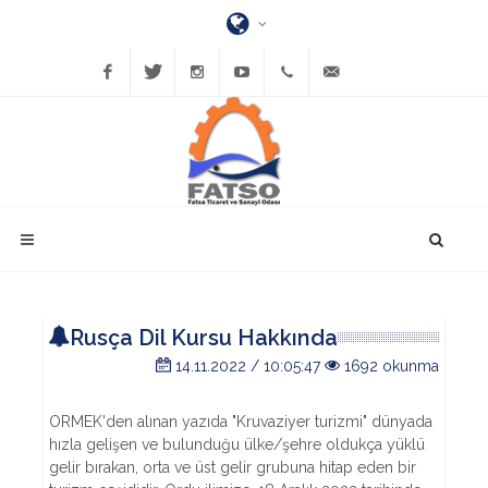
Facebook
Twitter
Instagram
YouTube
(452)
bilgi@fatsatso.org.tr
423-
1023
Rusça Dil Kursu Hakkında
14.11.2022 / 10:05:47
1692 okunma
ORMEK'den alınan yazıda "Kruvaziyer turizmi" dünyada
hızla gelişen ve bulunduğu ülke/şehre oldukça yüklü
gelir bırakan, orta ve üst gelir grubuna hitap eden bir