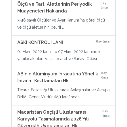
8 ay
Ölçü ve Tartı Aletlerinin Periyodik
önce
Muayeneleri Hakkında
3516 sayılı Ölçüler ve Ayar Kanunu’na göre; ölçü
ve ölçü aletlerinin belirli ...
8 ay önce
ASKI KONTROL İLANI
01 Ekim 2022 tarihi ile 07 Ekim 2022 tarihinde
yapılacak olan Fatsa Ticaret ve Sanayi Odası ...
8 ay
AB'nin Alüminyum İhracatına Yönelik
önce
İhracat Kısıtlamaları Hk.
Ticaret Bakanlığı Uluslararası Anlaşmalar ve Avrupa
Birliği Genel Müdürlüğü tarafından ...
8 ay
Macaristan Geçişli Uluslararası
önce
Karayolu Taşımalarında 2026 Yılı
Güzergâh Uygulamaları Hk.