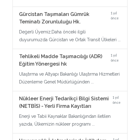
1 yıl
Gürcistan Taşımaları Gümrük
önce
Teminatı Zorunluluğu Hk.
Değerli Üyemiz;Daha önceki ilgili
duyurumuzda Gürcistan ve Ortak Transit Ülkeleri ...
1 yıl
Tehlikeli Madde Taşımacılığı (ADR)
önce
Eğitim Yönergesi hk
Ulaştırma ve Altyapı Bakanlığı Ulaştırma Hizmetleri
Düzenleme Genel Müdürlüğünden ...
1 yıl
Nükleer Enerji Tedarikçi Bilgi Sistemi
önce
(NETBİS) - Yerli Firma Kayıtları
Enerji ve Tabii Kaynaklar Bakanlığından iletilen
yazıda, Ülkemizin nükleer programı ...
1 yıl