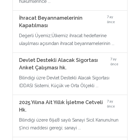
hükümlerince ...
7 ay
İhracat Beyannamelerinin
önce
Kapatılması
Değerli Üyemiz;Ülkemiz ihracat hedeflerine
ulaşılması açısından ihracat beyannamelerinin ...
7 ay
Devlet Destekli Alacak Sigortası
önce
Anket Çalışması hk.
Bilindiği üzre Devlet Destekli Alacak Sigortası
(DDAS) Sistemi, Küçük ve Orta Ölçekli ...
7 ay
2025 Yılına Ait Yıllık İşletme Cetveli
önce
Hk.
Bilindiği üzere 6948 sayılı Sanayi Sicil Kanunu’nun
5’inci maddesi gereği; sanayi ...