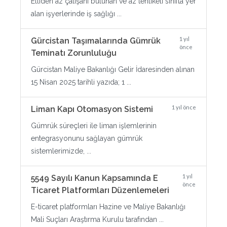
Elliden az çalışanı bulunan ve az tehlikeli sınıfta yer
alan işyerlerinde iş sağlığı ...
1 yıl
Gürcistan Taşımalarında Gümrük
önce
Teminatı Zorunluluğu
Gürcistan Maliye Bakanlığı Gelir İdaresinden alınan
15 Nisan 2025 tarihli yazıda; 1 ...
1 yıl önce
Liman Kapı Otomasyon Sistemi
Gümrük süreçleri ile liman işlemlerinin
entegrasyonunu sağlayan gümrük
sistemlerimizde, ...
1 yıl
5549 Sayılı Kanun Kapsamında E
önce
Ticaret Platformları Düzenlemeleri
E-ticaret platformları Hazine ve Maliye Bakanlığı
Mali Suçları Araştırma Kurulu tarafından ...