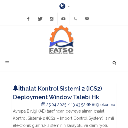
Facebook
Twitter
Instagram
YouTube
(452)
bilgi@fatsatso.org.tr
423-
1023
İthalat Kontrol Sistemi 2 (ICS2)
Deployment Window Talebi Hk
25.04.2025 / 13:43:52
869 okunma
Avrupa Birliği (AB) tarafından devreye alınan İthalat
Kontrol Sistemi-2 (ICS2 – Import Control System) isimli
elektronik gümrük sisteminin karayolu ve demiryolu