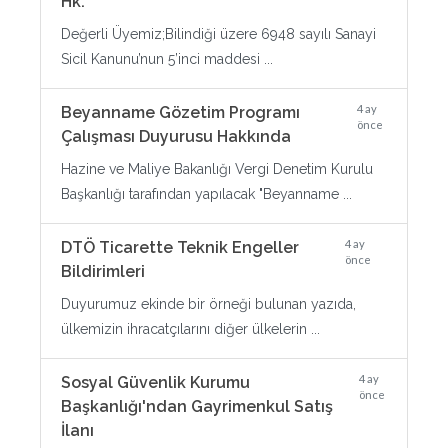
Hk.
Değerli Üyemiz;Bilindiği üzere 6948 sayılı Sanayi
Sicil Kanunu’nun 5’inci maddesi ...
4 ay
Beyanname Gözetim Programı
önce
Çalışması Duyurusu Hakkında
Hazine ve Maliye Bakanlığı Vergi Denetim Kurulu
Başkanlığı tarafından yapılacak "Beyanname ...
4 ay
DTÖ Ticarette Teknik Engeller
önce
Bildirimleri
Duyurumuz ekinde bir örneği bulunan yazıda,
ülkemizin ihracatçılarını diğer ülkelerin ...
4 ay
Sosyal Güvenlik Kurumu
önce
Başkanlığı'ndan Gayrimenkul Satış
İlanı