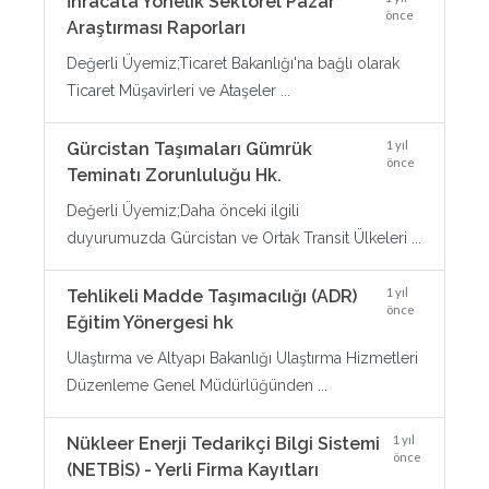
İhracata Yönelik Sektörel Pazar
önce
Araştırması Raporları
Değerli Üyemiz;Ticaret Bakanlığı'na bağlı olarak
Ticaret Müşavirleri ve Ataşeler ...
1 yıl
Gürcistan Taşımaları Gümrük
önce
Teminatı Zorunluluğu Hk.
Değerli Üyemiz;Daha önceki ilgili
duyurumuzda Gürcistan ve Ortak Transit Ülkeleri ...
1 yıl
Tehlikeli Madde Taşımacılığı (ADR)
önce
Eğitim Yönergesi hk
Ulaştırma ve Altyapı Bakanlığı Ulaştırma Hizmetleri
Düzenleme Genel Müdürlüğünden ...
1 yıl
Nükleer Enerji Tedarikçi Bilgi Sistemi
önce
(NETBİS) - Yerli Firma Kayıtları