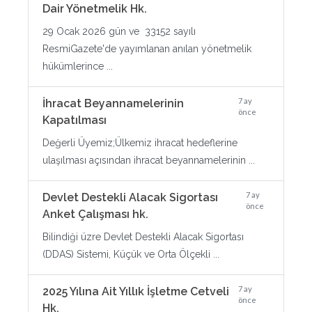
Dair Yönetmelik Hk.
29 Ocak 2026 gün ve 33152 sayılı
ResmiGazete'de yayımlanan anılan yönetmelik
hükümlerince ...
7 ay
İhracat Beyannamelerinin
önce
Kapatılması
Değerli Üyemiz;Ülkemiz ihracat hedeflerine
ulaşılması açısından ihracat beyannamelerinin ...
7 ay
Devlet Destekli Alacak Sigortası
önce
Anket Çalışması hk.
Bilindiği üzre Devlet Destekli Alacak Sigortası
(DDAS) Sistemi, Küçük ve Orta Ölçekli ...
7 ay
2025 Yılına Ait Yıllık İşletme Cetveli
önce
Hk.