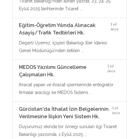
Ticaret Bakanlığı'ndan alınan yazıda, 23, 24, 25
Eylül 2025 tarihlerinde Ticaret ...
1 yıl
Eğitim-Öğretim Yılında Alınacak
önce
Asayiş/Trafik Tedbirleri Hk.
Değerli Üyemiz; İçişleri Bakanlığı İller İdaresi
Genel Müdürlüğü'nden iletilen ...
1 yıl
MEDOS Yazılımı Güncelleme
önce
Çalışmaları Hk.
İhracat yapan ve ihracat işlemlerinde entegratör
firmalar aracılığı ile MEDOS Sistemi ...
1 yıl
Gürcistan'da İthalat İzin Belgelerinin
önce
Verilmesine İlişkin Yeni Sistem Hk.
Duyurumuz ekinde bir örneği sunulan ilgi Ticaret
Bakanlığı yazısında, 1 Eylül 2025 ...