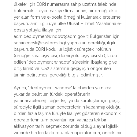
ülkeler için EORI numarasına sahip uzatma talebinde
bulunmak isteyen nakliye firmalarının, bir örneği ekte
yer alan form ve e-posta örneğini kullanarak, erteleme
başvurularını ilgili üye ülke Ulusal Hizmet Masalarına e-
posta yoluyla (İtalya için
adm.deploymentwindow@adm.gov.it; Bulgaristan için
servicedesk@customs.bg) yapmaları gerektiği, ilgili
başvuruda EORI kodu ile lojistik süreçteki rolünün
(örneğin kara taşıyıcısı, demiryolu taşıyıcısı vb.), talep
edilen "deployment window" süresinin (başlangıç ve
bitiş tarihi) ve ICS2 sistemine geçiş için öngörülen
tarihin belirtilmesi gerektiği bilgisi edinilmiştir.
Ayrıca, "deployment window" talebinden yalnızca
yukarıda belirtilen türdeki operatörlerin
yararlanabileceği, diğer kişi ya da kuruluşlar için geçiş
süreciyle ilgili zaman pencerelerinin kapanmış olduğu,
birden fazla taşıma türüyle faaliyet gösteren ekonomik
operatörlerin tüm beyanları için yalnızca tek bir
aktivasyon tarihi seçmek zorunda olduğu, aynı lojistik
zincirde birden fazla rolü olan operatörlerin, önceki bir