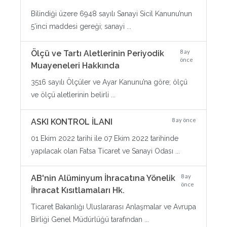
Bilindiği üzere 6948 sayılı Sanayi Sicil Kanunu’nun
5’inci maddesi gereği; sanayi ...
8 ay
Ölçü ve Tartı Aletlerinin Periyodik
önce
Muayeneleri Hakkında
3516 sayılı Ölçüler ve Ayar Kanunu’na göre; ölçü
ve ölçü aletlerinin belirli ...
8 ay önce
ASKI KONTROL İLANI
01 Ekim 2022 tarihi ile 07 Ekim 2022 tarihinde
yapılacak olan Fatsa Ticaret ve Sanayi Odası ...
8 ay
AB'nin Alüminyum İhracatına Yönelik
önce
İhracat Kısıtlamaları Hk.
Ticaret Bakanlığı Uluslararası Anlaşmalar ve Avrupa
Birliği Genel Müdürlüğü tarafından ...