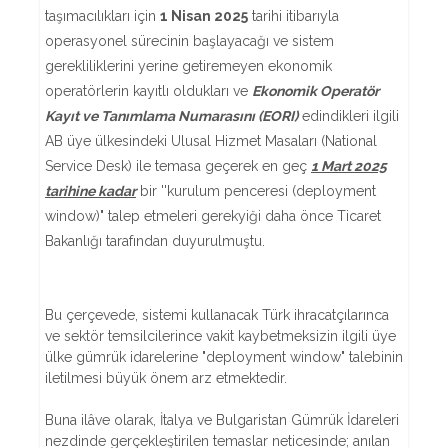
taşımacılıkları için
1 Nisan 2025
tarihi itibarıyla
operasyonel sürecinin başlayacağı ve sistem
gerekliliklerini yerine getiremeyen ekonomik
operatörlerin kayıtlı oldukları ve
Ekonomik Operatör
Kayıt ve Tanımlama Numarasını (EORI)
edindikleri ilgili
AB üye ülkesindeki Ulusal Hizmet Masaları (National
Service Desk) ile temasa geçerek en geç
1 Mart 2025
tarihine kadar
bir ''kurulum penceresi (deployment
window)" talep etmeleri gerekyiği daha önce Ticaret
Bakanlığı tarafından duyurulmuştu.
Bu çerçevede, sistemi kullanacak Türk ihracatçılarınca
ve sektör temsilcilerince vakit kaybetmeksizin ilgili üye
ülke gümrük idarelerine "deployment window" talebinin
iletilmesi büyük önem arz etmektedir.
Buna ilâve olarak, İtalya ve Bulgaristan Gümrük İdareleri
nezdinde gerçekleştirilen temaslar neticesinde; anılan