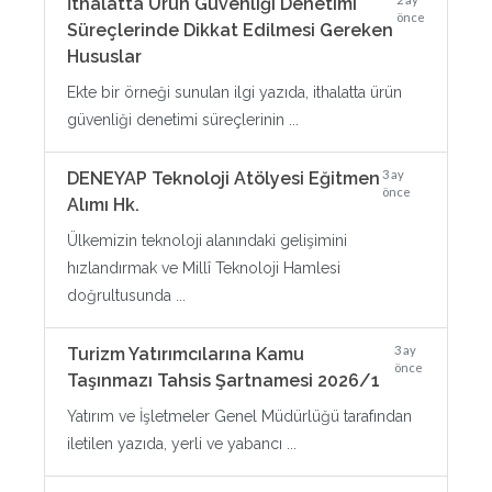
İthalatta Ürün Güvenliği Denetimi
önce
Süreçlerinde Dikkat Edilmesi Gereken
Hususlar
Ekte bir örneği sunulan ilgi yazıda, ithalatta ürün
güvenliği denetimi süreçlerinin ...
3 ay
DENEYAP Teknoloji Atölyesi Eğitmen
önce
Alımı Hk.
Ülkemizin teknoloji alanındaki gelişimini
hızlandırmak ve Millî Teknoloji Hamlesi
doğrultusunda ...
3 ay
Turizm Yatırımcılarına Kamu
önce
Taşınmazı Tahsis Şartnamesi 2026/1
Yatırım ve İşletmeler Genel Müdürlüğü tarafından
iletilen yazıda, yerli ve yabancı ...