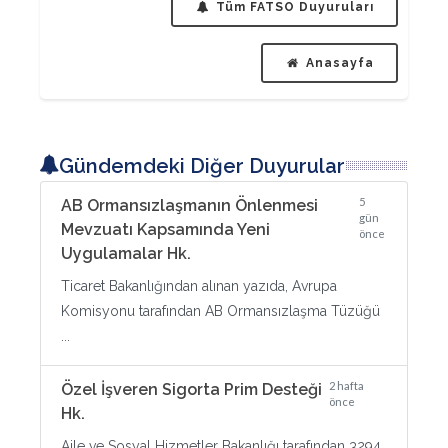
Tüm FATSO Duyuruları
Anasayfa
Gündemdeki Diğer Duyurular
5
AB Ormansızlaşmanın Önlenmesi
gün
Mevzuatı Kapsamında Yeni
önce
Uygulamalar Hk.
Ticaret Bakanlığından alınan yazıda, Avrupa
Komisyonu tarafından AB Ormansızlaşma Tüzüğü
...
2 hafta
Özel İşveren Sigorta Prim Desteği
önce
Hk.
Aile ve Sosyal Hizmetler Bakanlığı tarafından 3294