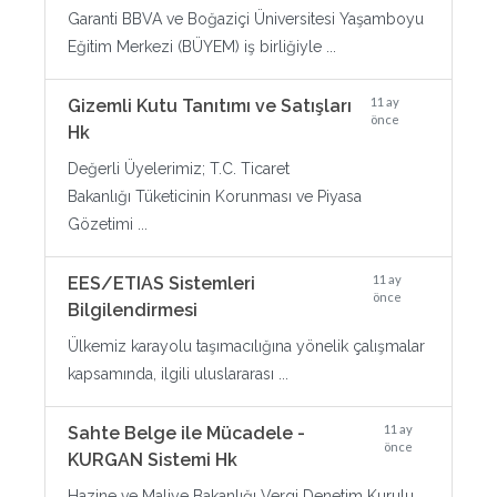
Garanti BBVA ve Boğaziçi Üniversitesi Yaşamboyu
Eğitim Merkezi (BÜYEM) iş birliğiyle ...
11 ay
Gizemli Kutu Tanıtımı ve Satışları
önce
Hk
Değerli Üyelerimiz; T.C. Ticaret
Bakanlığı Tüketicinin Korunması ve Piyasa
Gözetimi ...
11 ay
EES/ETIAS Sistemleri
önce
Bilgilendirmesi
Ülkemiz karayolu taşımacılığına yönelik çalışmalar
kapsamında, ilgili uluslararası ...
11 ay
Sahte Belge ile Mücadele -
önce
KURGAN Sistemi Hk
Hazine ve Maliye Bakanlığı Vergi Denetim Kurulu