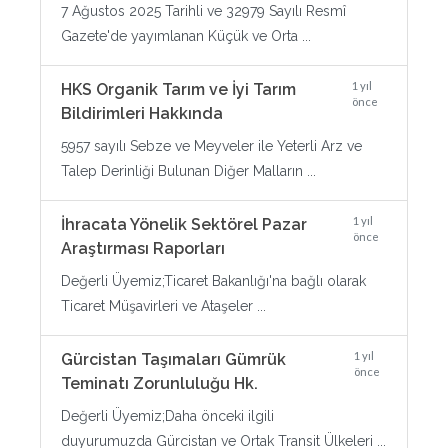
7 Ağustos 2025 Tarihli ve 32979 Sayılı Resmî
Gazete'de yayımlanan Küçük ve Orta ...
1 yıl
HKS Organik Tarım ve İyi Tarım
önce
Bildirimleri Hakkında
5957 sayılı Sebze ve Meyveler ile Yeterli Arz ve
Talep Derinliği Bulunan Diğer Malların ...
1 yıl
İhracata Yönelik Sektörel Pazar
önce
Araştırması Raporları
Değerli Üyemiz;Ticaret Bakanlığı'na bağlı olarak
Ticaret Müşavirleri ve Ataşeler ...
1 yıl
Gürcistan Taşımaları Gümrük
önce
Teminatı Zorunluluğu Hk.
Değerli Üyemiz;Daha önceki ilgili
duyurumuzda Gürcistan ve Ortak Transit Ülkeleri ...