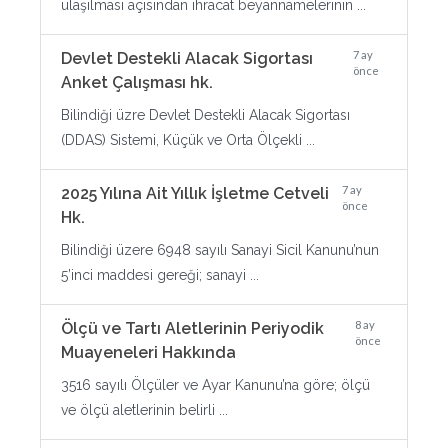
ulaşılması açısından ihracat beyannamelerinin ...
7 ay
Devlet Destekli Alacak Sigortası
önce
Anket Çalışması hk.
Bilindiği üzre Devlet Destekli Alacak Sigortası
(DDAS) Sistemi, Küçük ve Orta Ölçekli ...
7 ay
2025 Yılına Ait Yıllık İşletme Cetveli
önce
Hk.
Bilindiği üzere 6948 sayılı Sanayi Sicil Kanunu’nun
5’inci maddesi gereği; sanayi ...
8 ay
Ölçü ve Tartı Aletlerinin Periyodik
önce
Muayeneleri Hakkında
3516 sayılı Ölçüler ve Ayar Kanunu’na göre; ölçü
ve ölçü aletlerinin belirli ...