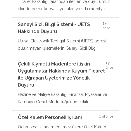
Ticaret Bakanlığı tarafından iletilen ve duyurumuz
ekinde de bir kopyası yer alan yazıda mobilya ...
1 yıl
Sanayi Sicil Bilgi Sistemi - UETS
önce
Hakkında Duyuru
Ulusal Elektronik Tebligat Sistemi (UETS) adresi
bulunmayan işletmelerin, Sanayi Sicil Bilgi ...
1 yıl
Çekili Kıymetli Madenlere ilişkin
önce
Uygulamalar Hakkında Kuyum Ticaret
ile Uğraşan Üyelerimize Yönelik
Duyuru
Hazine ve Maliye Bakanlığı Finansal Piyasalar ve
Kambiyo Genel Müdürlüğü'nün çekili ...
1 yıl önce
Özel Kalem Personeli İş İlanı
Odamızda istihdam edilmek üzere Özel Kalem