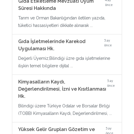
Gıda Etiketleme Mevzuatı Uyum
önce
Süresi Hakkında
Tarım ve Orman Bakanlığından iletilen yazıda,
tüketici hassasiyetleri dikkate alınarak ...
5 ay
Gıda İşletmelerinde Karekod
önce
Uygulaması Hk.
Değerli Üyemiz;Bilindiği üzre gıda işletmelerine
ilişkin temel bilgilere dijital ...
5 ay
Kimyasalların Kaydı,
önce
Değerlendirilmesi, İzni ve Kısıtlanması
Hk.
Bilindiği üzere Türkiye Odalar ve Borsalar Birliği
(TOBB) Kimyasalların Kaydı, Değerlendirilmesi, ...
5 ay
Yüksek Gelir Grupları Gözetim ve
önce