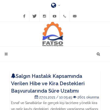
Facebook
Twitter
Instagram
YouTube
(452)
bilgi@fatsatso.org.tr
423-
1023
Salgın Hastalık Kapsamında
Verilen Hibe ve Kira Destekleri
Başvurularında Süre Uzatımı
27.01.2021 / 10:05:45
2601 okunma
Esnaf ve Sanatkârlar ile gerçek kişi tacirlere yönelik kira
ve gelir kaybı destekleri, destekten yararlanma şartlarını