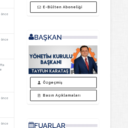
E-Bülten Aboneliği
a önce
BAŞKAN
a önce
afta
e
Özgeçmiş
Basın Açıklamaları
a önce
a önce
FUARLAR