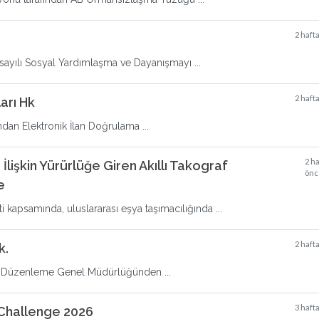
2 haft
 sayılı Sosyal Yardımlaşma ve Dayanışmayı ...
2 haft
arı Hk
ndan Elektronik İlan Doğrulama ...
2 h
 İlişkin Yürürlüğe Giren Akıllı Takograf
önc
e
i kapsamında, uluslararası eşya taşımacılığında ...
2 haft
k.
eri Düzenleme Genel Müdürlüğünden ...
3 haft
 Challenge 2026