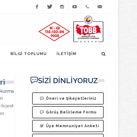
Facebook
Twitter
Instagram
YouTube
(452)
bilgi@fatsatso.org.t
423-
1023
A
BİLGİ TOPLUMU
İLETİŞİM
SİZİ DİNLİYORUZ
ri
okunma
in
Öneri ve Şikayetleriniz
ticaret
Görüş Belirleme Formu
ren
Üye Memnuniyet Anketi