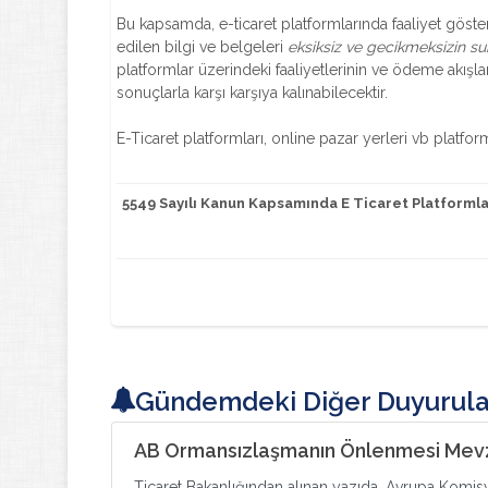
Bu kapsamda, e-ticaret platformlarında faaliyet göste
edilen bilgi ve belgeleri
eksiksiz ve gecikmeksizin s
platformlar üzerindeki faaliyetlerinin ve ödeme akışla
sonuçlarla karşı karşıya kalınabilecektir.
E-Ticaret platformları, online pazar yerleri vb platfor
5549 Sayılı Kanun Kapsamında E Ticaret Platformlar
Gündemdeki Diğer Duyurula
AB Ormansızlaşmanın Önlenmesi Mevz
Ticaret Bakanlığından alınan yazıda, Avrupa Komi