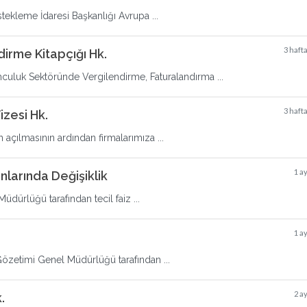
tekleme İdaresi Başkanlığı Avrupa ...
3 haft
dirme Kitapçığı Hk.
mculuk Sektöründe Vergilendirme, Faturalandırma ...
3 haft
zesi Hk.
n açılmasının ardından firmalarımıza ...
1 a
nlarında Değişiklik
dürlüğü tarafından tecil faiz ...
1 a
Gözetimi Genel Müdürlüğü tarafından ...
2 a
.