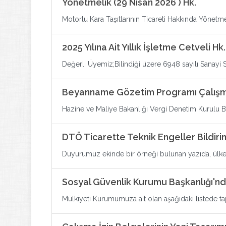
Yönetmelik (29 Nisan 2026 ) Hk.
Motorlu Kara Taşıtlarının Ticareti Hakkında Yönetmel
2025 Yılına Ait Yıllık İşletme Cetveli Hk.
Değerli Üyemiz;Bilindiği üzere 6948 sayılı Sanayi Si
Beyanname Gözetim Programı Çalışm
Hazine ve Maliye Bakanlığı Vergi Denetim Kurulu Ba
DTÖ Ticarette Teknik Engeller Bildiri
Duyurumuz ekinde bir örneği bulunan yazıda, ülkemiz
Sosyal Güvenlik Kurumu Başkanlığı'nda
Mülkiyeti Kurumumuza ait olan aşağıdaki listede tapu 