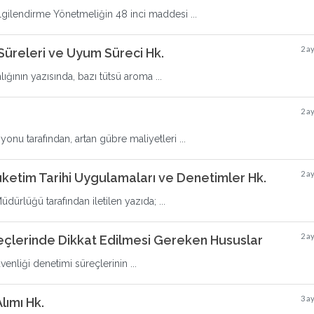
ilgilendirme Yönetmeliğin 48 inci maddesi ...
2 a
 Süreleri ve Uyum Süreci Hk.
ının yazısında, bazı tütsü aroma ...
2 a
onu tarafından, artan gübre maliyetleri ...
2 a
üketim Tarihi Uygulamaları ve Denetimler Hk.
ürlüğü tarafından iletilen yazıda; ...
2 a
reçlerinde Dikkat Edilmesi Gereken Hususlar
venliği denetimi süreçlerinin ...
3 a
lımı Hk.