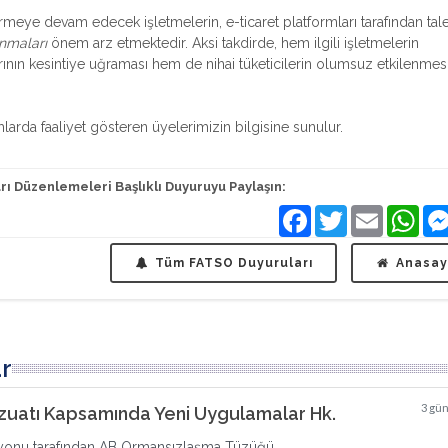
rmeye devam edecek işletmelerin, e-ticaret platformları tarafından tal
unmaları
önem arz etmektedir. Aksi takdirde, hem ilgili işletmelerin
rının kesintiye uğraması hem de nihai tüketicilerin olumsuz etkilenmesi
mlarda faaliyet gösteren üyelerimizin bilgisine sunulur.
ı Düzenlemeleri Başlıklı Duyuruyu Paylaşın:
Facebook
Twitter
Email
Wha
Tüm FATSO Duyuruları
Anasay
r
3 gü
uatı Kapsamında Yeni Uygulamalar Hk.
syonu tarafından AB Ormansızlaşma Tüzüğü ...