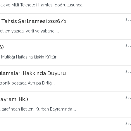
mak ve Millî Teknoloji Hamlesi doğrultusunda ...
3 a
ı Tahsis Şartnamesi 2026/1
ilen yazıda, yerli ve yabancı ...
3 a
6)
utfağı Haftasına ilişkin Kültür ...
3 a
ulamaları Hakkında Duyuru
ronik postada Avrupa Birliği ...
3 a
ayramı Hk.)
rafından iletilen, Kurban Bayramında ...
3 a