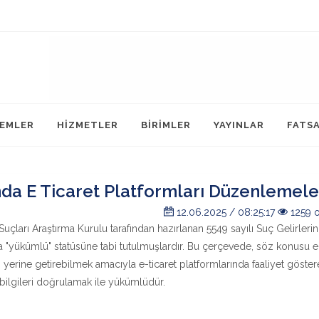
LEMLER
HİZMETLER
BİRİMLER
YAYINLAR
FATS
da E Ticaret Platformları Düzenlemele
12.06.2025 / 08:25:17
1259 
Suçları Araştırma Kurulu tarafından hazırlanan 5549 sayılı Suç Gelirlerin
yükümlü" statüsüne tabi tutulmuşlardır. Bu çerçevede, söz konusu e-
yerine getirebilmek amacıyla e-ticaret platformlarında faaliyet göste
 bilgileri doğrulamak ile yükümlüdür.