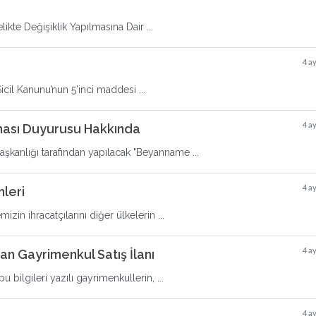
ikte Değişiklik Yapılmasına Dair ...
4 a
cil Kanunu’nun 5’inci maddesi ...
4 a
ası Duyurusu Hakkında
şkanlığı tarafından yapılacak "Beyanname ...
4 a
mleri
in ihracatçılarını diğer ülkelerin ...
4 a
n Gayrimenkul Satış İlanı
bilgileri yazılı gayrimenkullerin, ...
4 a