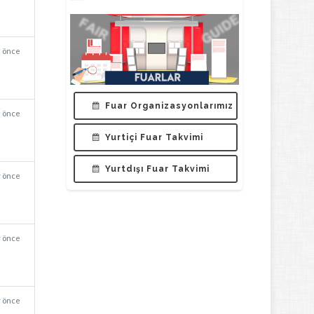
a önce
Fuar Organizasyonlarımız
a önce
Yurtiçi Fuar Takvimi
Yurtdışı Fuar Takvimi
y önce
y önce
y önce