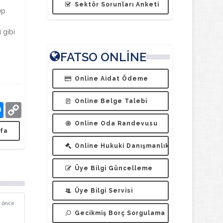
Sektör Sorunları Anketi
ep
 gibi
FATSO ONLİNE
Online Aidat Ödeme
Online Belge Talebi
tsApp
Messenger
Copy
Online Oda Randevusu
Link
fa
Online Hukuki Danışmanlık
Üye Bilgi Güncelleme
Üye Bilgi Servisi
n önce
Gecikmiş Borç Sorgulama